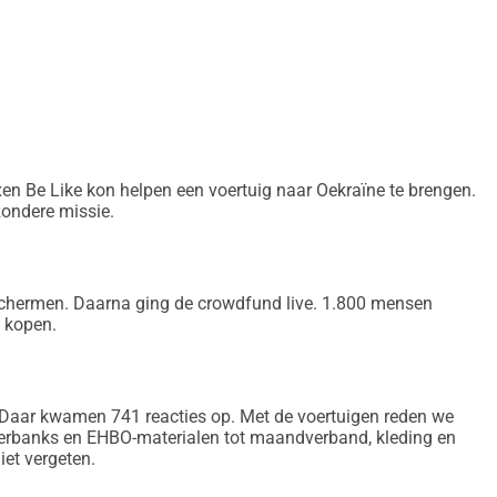
en is uiteraard het mooiste).
 te zorgen dat elke gedoneerde euro maximaal wordt benut, 
gekeken en onderhouden door een vrijwilliger uit onze eigen 
 dat we geen rommel sturen, maar voertuigen waar de mannen 
en Be Like kon helpen een voertuig naar Oekraïne te brengen.
jzondere missie.
olledige transparantie.
zienlijk deel eigen geld in zit.
 schermen. Daarna ging de crowdfund live. 1.800 mensen
 kopen.
rdt na de inzet online geplaatst. Open en eerlijk, zoals het 
aar kwamen 741 reacties op. Met de voertuigen reden we
en van vertrek. Veiligheid staat voorop. We maken er geen 
werbanks en EHBO-materialen tot maandverband, kleding en
er geen boeken over schrijven, paxen kunnen toch niet lezen). 
iet vergeten.