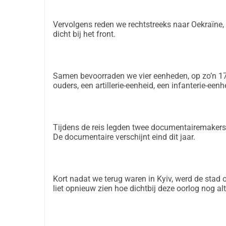
Laten we realistisch zijn: deze actie is een drupp
onvoorstelbaar groot. Maar al is het een druppel, 
Vervolgens reden we rechtstreeks naar Oekraïne,
ondersteunen en hen de mobiliteit kunnen geven d
dicht bij het front.
Wij vragen jullie hulp om deze voertuigen daar te k
klein, helpt direct mee aan de logistieke slagkra
Laten we dit regelen.
Samen bevoorraden we vier eenheden, op zo’n 17 
-pbl
ouders, een artillerie-eenheid, een infanterie-een
Tijdens de reis legden twee documentairemakers 
De documentaire verschijnt eind dit jaar.
Kort nadat we terug waren in Kyiv, werd de stad
liet opnieuw zien hoe dichtbij deze oorlog nog alti