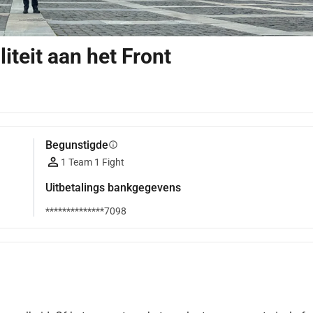
teit aan het Front
Begunstigde
info
1 Team 1 Fight
Uitbetalings bankgegevens
**************7098