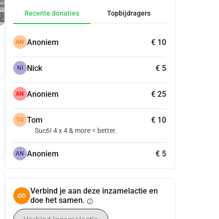
Recente donaties
Topbijdragers
Anoniem
€ 10
AN
Nick
€ 5
NI
Anoniem
€ 25
AN
Tom
€ 10
TO
Suc6! 4 x 4 & more = better.
Anoniem
€ 5
AN
Verbind je aan deze inzamelactie en
doe het samen.
info