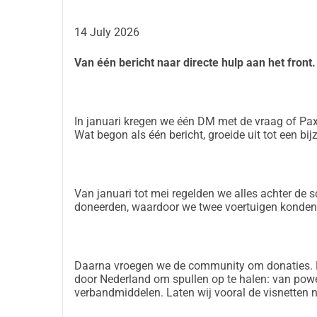
zelf die kant op rijden.
(Meerdere voertuigen regel
Hoe we de kosten drukken 
14 July 2026
Wij geloven in de kracht van onze community. Om
Van één bericht naar directe hulp aan het front.
worden de voertuigen die we aankopen volledig na
community hier in Nederland. Zo weten we zeker
aan het front op kunnen vertrouwen.
Eerlijkheid en Veiligheid 
In januari kregen we één DM met de vraag of Pax
Wat begon als één bericht, groeide uit tot een bi
Bij Paxen be like houden we van korte lijnen en v
Eigen inleg
:
We geloven zo sterk in dit project dat er al een aan
Van januari tot mei regelden we alles achter de
Transparantie
:
doneerden, waardoor we twee voertuigen konden
Elk bonnetje, van de aanschaf tot de brandstof, wo
hoort.
OPSEC
:
Daarna vroegen we de community om donaties. D
Verwacht geen live-verslag of exacte data en tijd
door Nederland om spullen op te halen: van po
show van; we klaren de klus. (En nee, wij gaan hi
verbandmiddelen. Laten wij vooral de visnetten n
Een druppel in een grote emmer 