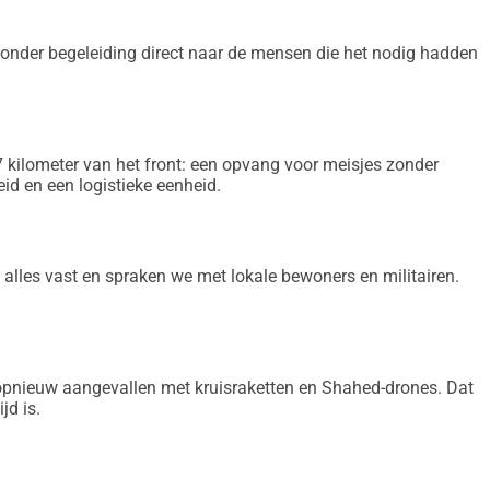
el in een hele grote emmer. De nood is daar nog steeds 
als wij door deze actie één eenheid direct kunnen 
 onder begeleiding direct naar de mensen die het nodig hadden
ie ze nodig hebben, dan is dat voor ons alles waard.
rijgen waar ze het hardst nodig zijn. Elke bijdrage, groot of 
cht van de eenheden aan het front.
kilometer van het front: een opvang voor meisjes zonder
heid en een logistieke eenheid.
alles vast en spraken we met lokale bewoners en militairen.
 opnieuw aangevallen met kruisraketten en Shahed-drones. Dat
jd is.