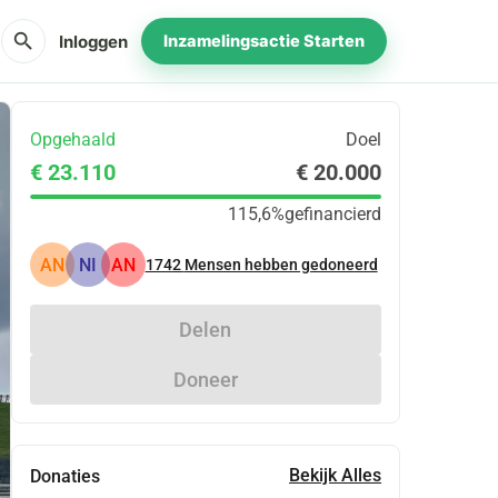
search
Inloggen
Inzamelingsactie Starten
Opgehaald
Doel
€ 23.110
€ 20.000
115,6%
gefinancierd
AN
NI
AN
1742
Mensen hebben gedoneerd
Delen
Doneer
Bekijk Alles
Donaties