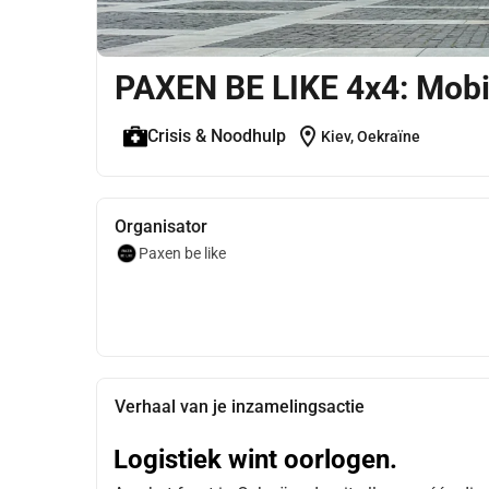
PAXEN BE LIKE 4x4: Mobili
location_on
Crisis & Noodhulp
Kiev, Oekraïne
Organisator
Paxen be like
Verhaal van je inzamelingsactie
Logistiek wint oorlogen. 