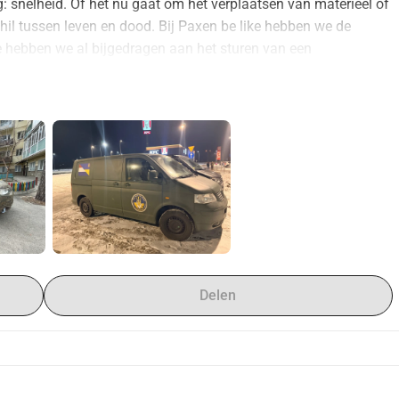
g: snelheid. Of het nu gaat om het verplaatsen van materieel of 
hil tussen leven en dood. Bij Paxen be like hebben we de 
e hebben we al bijgedragen aan het sturen van een 
edselpakketten. Maar nu is het tijd voor de volgende stap.
kt aan een plan dat begon met een simpel bericht in onze 
Bjorn noemen, nam contact met ons op. Bjorn is geen prater, 
s al drie voertuigen naar Oekraïne gereden. Geen bureaucratie, 
 aankomst overgedragen en meteen ingezet aan het front.
atie "1 Team 1 Fight". Zij fungeren als de vitale schakel; via 
p in de loopgraven om daar verschillende eenheden te 
voertuigen enorm en de prijzen daar zijn inmiddels 
Delen
en. We hebben de afgelopen maanden besteed aan het 
pierwerk, het vinden van veilige overnachtingsplekken en het 
terke 4x4 voertuigen, die wij hier in Nederland aanschaffen en 