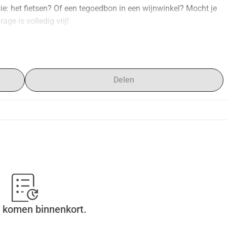
ie: het fietsen? Of een tegoedbon in een wijnwinkel? Mocht je 
ge is volledig vrij!
t sa retraite bien méritée. Pour le remercier de son engagement 
 un cadeau de remerciement. Nous n'avons pas encore décidé 
se en rapport avec sa grande passion : le cyclisme ? Ou un 
Delen
 idées, n'hésitez pas à les partager. La contribution est 
 komen binnenkort.