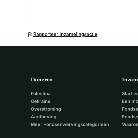
flag
Rapporteer Inzamelingsactie
Doneren
Inzam
Palestina
Start 
Oekraïne
Een In
Overstroming
Fondse
Aardbeving
Fondse
Meer Fondsenwervingscategorieën
Waarom