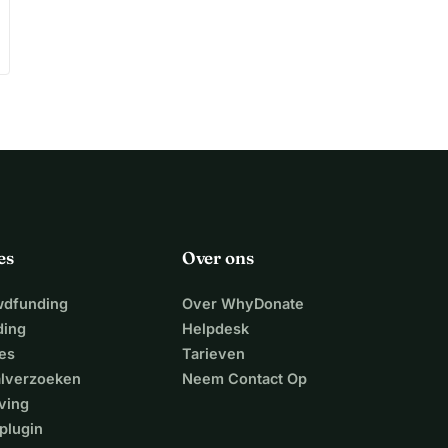
es
Over ons
wdfunding
Over WhyDonate
ding
Helpdesk
es
Tarieven
alverzoeken
Neem Contact Op
ving
plugin