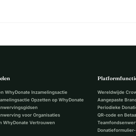
elen
Platformfuncti
een WhyDonate Inzamelingsactie
Wereldwijde Cro
zamelingsactie Opzetten op WhyDonate
Aangepaste Bran
nwervingsgidsen
Periodieke Donati
nwerving voor Organisaties
QR-code en Beta
 WhyDonate Vertrouwen
Teamfondsenwer
Donatieformulier-