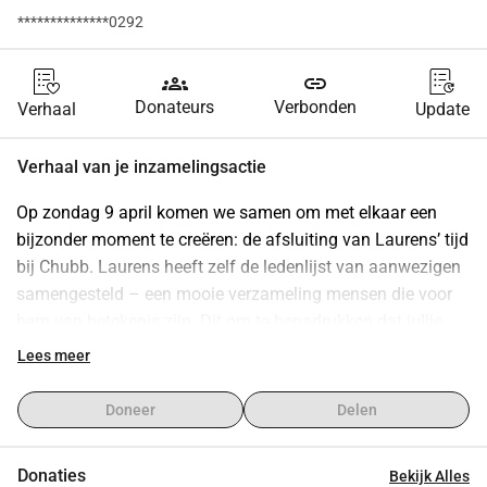
**************0292
groups
link
Donateurs
Verbonden
Verhaal
Update
Verhaal van je inzamelingsactie
Op zondag 9 april komen we samen om met elkaar een 
bijzonder moment te creëren: de afsluiting van Laurens’ tijd 
bij Chubb. Laurens heeft zelf de ledenlijst van aanwezigen 
samengesteld – een mooie verzameling mensen die voor 
hem van betekenis zijn. Dit om te benadrukken dat jullie 
aanwezigheid voor hem speciaal is, zonder iemand tekort 
Lees meer
te doen.
Om Laurens te bedanken en tegelijkertijd iets te geven dat 
Doneer
Delen
perfect bij hem past, hebben we een speciaal cadeau 
bedacht: een meerdaagse cursus kitesurfen!
Donaties
Bekijk Alles
Laurens, opgegroeid in Den Haag, is iemand die zich altijd 