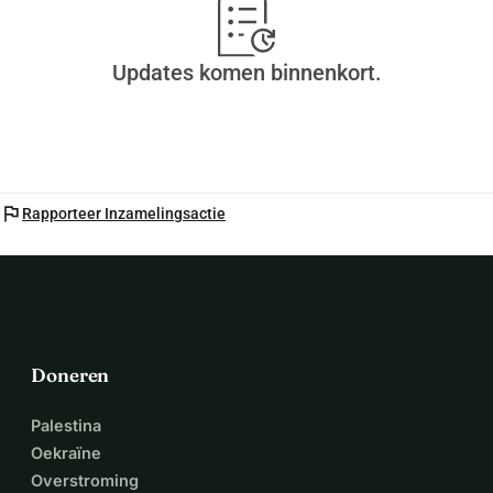
Updates komen binnenkort.
flag
Rapporteer Inzamelingsactie
Doneren
Palestina
Oekraïne
Overstroming