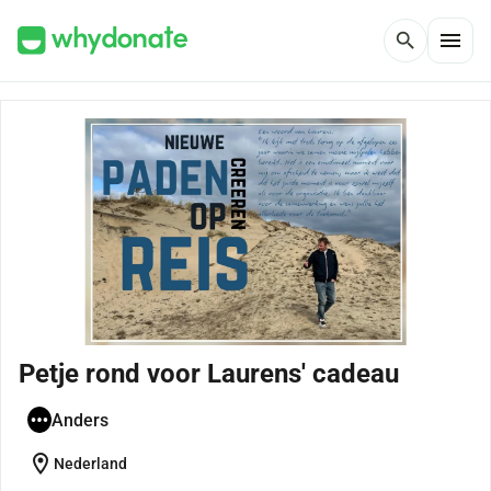
menu
search
Petje rond voor Laurens' cadeau
Anders
location_on
Nederland