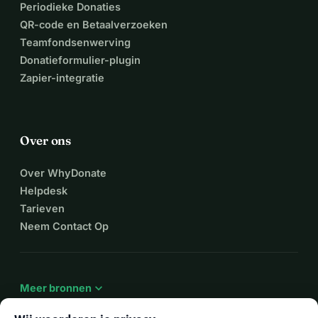
Periodieke Donaties
QR-code en Betaalverzoeken
Teamfondsenwerving
Donatieformulier-plugin
Zapier-integratie
Over ons
Over WhyDonate
Helpdesk
Tarieven
Neem Contact Op
expand_more
Meer bronnen