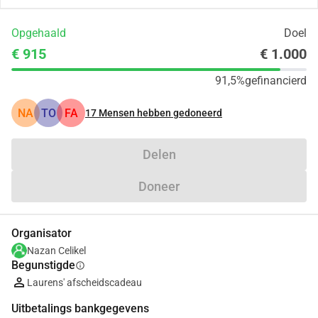
Opgehaald
Doel
€ 915
€ 1.000
91,5%
gefinancierd
NA
TO
FA
17
Mensen hebben gedoneerd
Delen
Doneer
Organisator
Nazan Celikel
Begunstigde
info
Laurens' afscheidscadeau
Uitbetalings bankgegevens