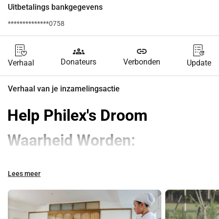
Uitbetalings bankgegevens
**************0758
groups
link
Donateurs
Verbonden
Verhaal
Update
Verhaal van je inzamelingsactie
Help Philex's Droom 
Waarheid Worden: 
Ondersteun Haar Reis naar 
Lees meer
Miri Piri Academy!
Beste vrienden en familie