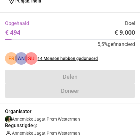
location_on
Punjab, India
Opgehaald
Doel
€ 494
€ 9.000
5,5%
gefinancierd
ER
AN
SU
14
Mensen hebben gedoneerd
Delen
Doneer
Organisator
Annemieke Jagat Prem Westerman
Begunstigde
info
Annemieke Jagat Prem Westerman