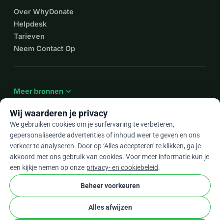
Over WhyDonate
Helpdesk
Tarieven
Neem Contact Op
expand_more
Meer bronnen
Wij waarderen je privacy
We gebruiken cookies om je surfervaring te verbeteren,
gepersonaliseerde advertenties of inhoud weer te geven en ons
arrow_drop_down
Nl
verkeer te analyseren. Door op ‘Alles accepteren' te klikken, ga je
akkoord met ons gebruik van cookies. Voor meer informatie kun je
★★★★★
4,9 / 5 op basis van 500+ reviews
een kijkje nemen op onze
privacy- en cookiebeleid
.
Beheer voorkeuren
© 2012–2026
WhyDonate
Privacy en cookies
Alles afwijzen
cookie
Algemene voorwaarden
Cookie-instellingen