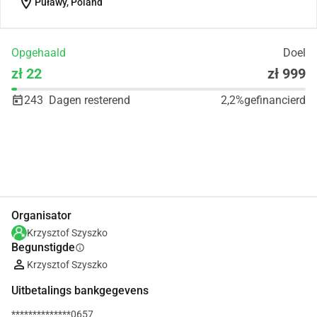
location_on
Puławy, Poland
Opgehaald
Doel
zł 22
zł 999
243
Dagen resterend
2,2%
gefinancierd
Delen
Doneer
Organisator
Krzysztof Szyszko
Begunstigde
info
Krzysztof Szyszko
Uitbetalings bankgegevens
**************0657