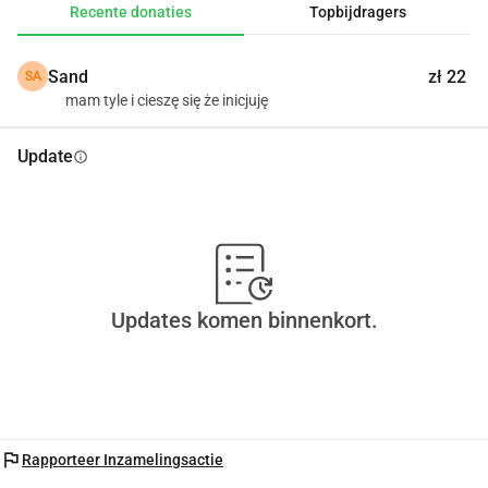
Recente donaties
Topbijdragers
Four Saintless in You, donateur.........
Sand
zł 22
SA
mam tyle i cieszę się że inicjuję
Update
info
Updates komen binnenkort.
flag
Rapporteer Inzamelingsactie