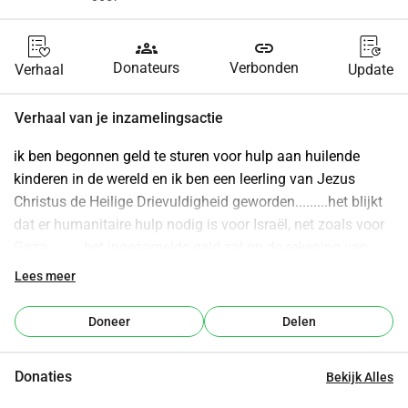
groups
link
Donateurs
Verbonden
Verhaal
Update
Verhaal van je inzamelingsactie
ik ben begonnen geld te sturen voor hulp aan huilende 
kinderen in de wereld en ik ben een leerling van Jezus 
Christus de Heilige Drievuldigheid geworden.........het blijkt 
dat er humanitaire hulp nodig is voor Israël, net zoals voor 
Gaza......... het ingezamelde geld zal op de rekening van 
whydonate komen, humanitaire hulp voor Israël, niet voor 
Lees meer
bewapening.........bovendien sta ik achter lesbiennes en ik 
ken er die vreselijk lijden en ik zal alle mogelijke hulp 
Doneer
Delen
bieden, dat wil zeggen gebed, ondersteuning in hun 
kruisweg, financiële steun voor voedsel of de aankoop van 
Donaties
Bekijk Alles
een kruisje of iets religieus.........Sand Eryzyld.........voor alle 
donaties, wees verheerlijkt Heilige Drievuldigheid, be glorify 