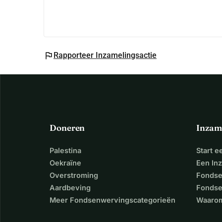
flag
Rapporteer Inzamelingsactie
Doneren
Inzam
Palestina
Start 
Oekraïne
Een In
Overstroming
Fondse
Aardbeving
Fondse
Meer Fondsenwervingscategorieën
Waarom