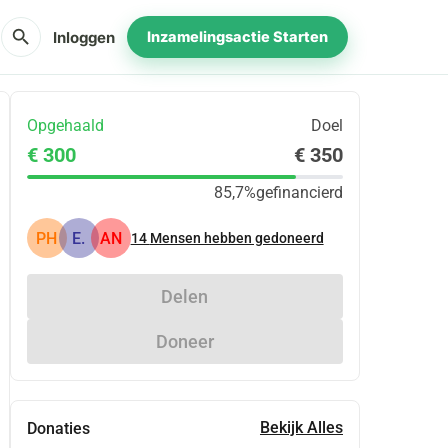
search
Inloggen
Inzamelingsactie Starten
Opgehaald
Doel
€ 300
€ 350
85,7%
gefinancierd
PH
E.
AN
14
Mensen hebben gedoneerd
Delen
Doneer
Bekijk Alles
Donaties