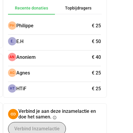
Recente donaties
Topbijdragers
Philippe
€ 25
PH
E.H
€ 50
E.
Anoniem
€ 40
AN
Agnes
€ 25
AG
HTiF
€ 25
HT
Verbind je aan deze inzamelactie en
doe het samen.
info
Verbind Inzamelactie