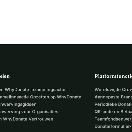
elen
Platformfuncti
een WhyDonate Inzamelingsactie
Wereldwijde Cro
zamelingsactie Opzetten op WhyDonate
Aangepaste Bran
nwervingsgidsen
Periodieke Donati
nwerving voor Organisaties
QR-code en Beta
 WhyDonate Vertrouwen
Teamfondsenwer
Donatieformulier-