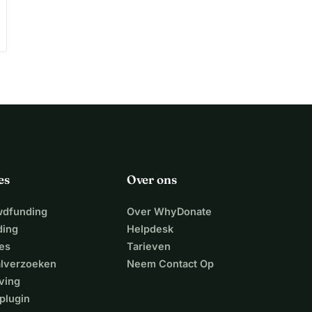
es
Over ons
wdfunding
Over WhyDonate
ding
Helpdesk
es
Tarieven
alverzoeken
Neem Contact Op
ving
plugin