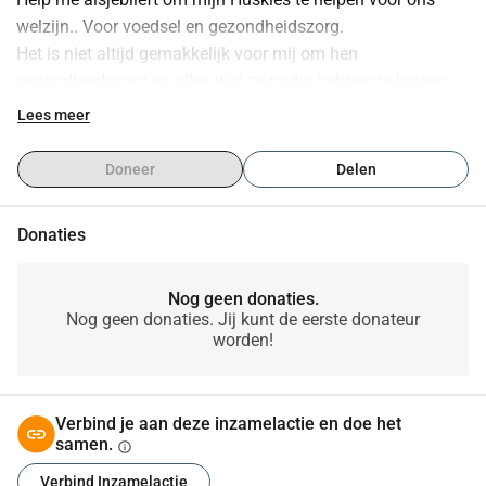
welzijn.. Voor voedsel en gezondheidszorg.
Het is niet altijd gemakkelijk voor mij om hen 
gezondheidszorg en alles wat ze nodig hebben te krijgen.
Ik wil ze nooit achterlaten, dat is geen optie voor mij.. Ik hou 
Lees meer
heel veel van ze!
Daarom vraag ik jullie om hulp.. Elke cent telt voor die sibes
Doneer
Delen
Heel erg bedankt bij voorbaat.
Donaties
Nog geen donaties.
Nog geen donaties. Jij kunt de eerste donateur
worden!
Verbind je aan deze inzamelactie en doe het
samen.
info
Verbind Inzamelactie