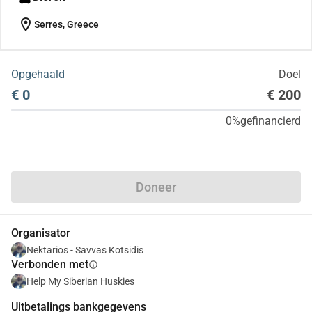
location_on
Serres, Greece
Opgehaald
Doel
€ 0
€ 200
0%
gefinancierd
Delen
Doneer
Organisator
Nektarios - Savvas Kotsidis
Verbonden met
info
Help My Siberian Huskies
Uitbetalings bankgegevens