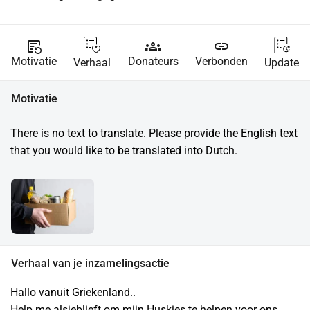
source_notes
groups
link
Motivatie
Donateurs
Verbonden
Verhaal
Update
Motivatie
There is no text to translate. Please provide the English text 
that you would like to be translated into Dutch.
Verhaal van je inzamelingsactie
Hallo vanuit Griekenland..
Help me alsjeblieft om mijn Huskies te helpen voor ons 