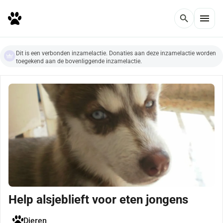
menu
search
Dit is een verbonden inzamelactie. Donaties aan deze inzamelactie worden
toegekend aan de bovenliggende inzamelactie.
Help alsjeblieft voor eten jongens
Dieren