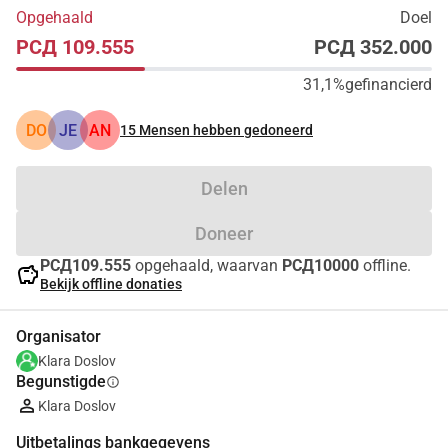
Opgehaald
Doel
РСД 109.555
РСД 352.000
31,1%
gefinancierd
DO
JE
AN
15
Mensen hebben gedoneerd
Delen
Doneer
РСД109.555
opgehaald, waarvan
РСД10000
offline.
savings
Bekijk offline donaties
Organisator
Klara Doslov
Begunstigde
info
Klara Doslov
Uitbetalings bankgegevens