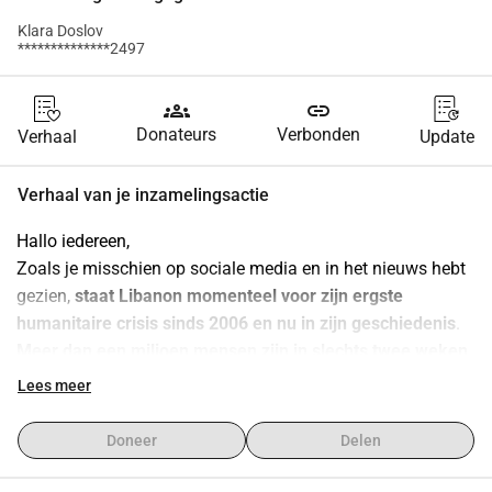
Klara Doslov
**************2497
groups
link
Donateurs
Verbonden
Verhaal
Update
Verhaal van je inzamelingsactie
Hallo iedereen,
Zoals je misschien op sociale media en in het nieuws hebt 
gezien, 
staat Libanon momenteel voor zijn ergste 
humanitaire crisis sinds 2006 en nu in zijn geschiedenis
. 
Meer dan een miljoen mensen zijn in slechts twee weken 
ontheemd, meer dan 2.000 hebben hun leven verloren, 
Lees meer
duizenden worden nog steeds vermist, en honderden 
sterven elke dag
. Ik kan deze horror niet langer gewoon op 
Doneer
Delen
sociale media rapporteren, dus heb ik contact opgenomen 
met de Libanese ambassade in Belgrado om te vragen 