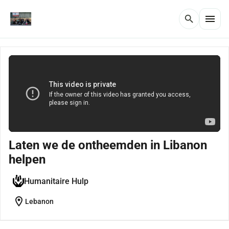
menu
search
Laten we de ontheemden in Libanon
helpen
Humanitaire Hulp
location_on
Lebanon