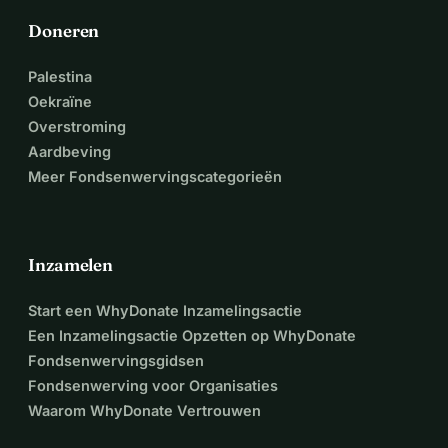
IG: @thegreatoven
Website: https://www.greatoven.org/
Doneren
Palestina
Oekraïne
Overstroming
Aardbeving
Meer Fondsenwervingscategorieën
Inzamelen
Start een WhyDonate Inzamelingsactie
Een Inzamelingsactie Opzetten op WhyDonate
Fondsenwervingsgidsen
Fondsenwerving voor Organisaties
Waarom WhyDonate Vertrouwen