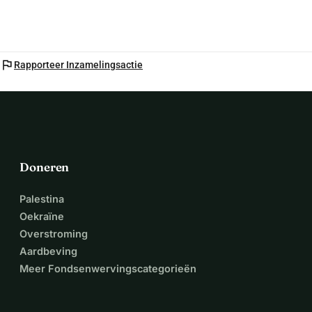
flag
Rapporteer Inzamelingsactie
Doneren
Palestina
Oekraïne
Overstroming
Aardbeving
Meer Fondsenwervingscategorieën