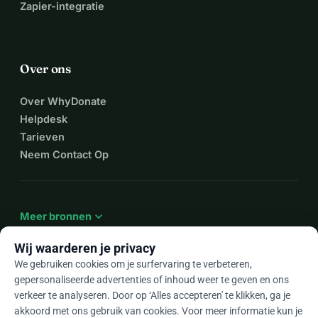
Zapier-integratie
Over ons
Over WhyDonate
Helpdesk
Tarieven
Neem Contact Op
expand_more
Meer bronnen
Wij waarderen je privacy
We gebruiken cookies om je surfervaring te verbeteren,
gepersonaliseerde advertenties of inhoud weer te geven en ons
arrow_drop_down
Nl
verkeer te analyseren. Door op ‘Alles accepteren' te klikken, ga je
akkoord met ons gebruik van cookies. Voor meer informatie kun je
★★★★★
4,9 / 5 op basis van 500+ reviews