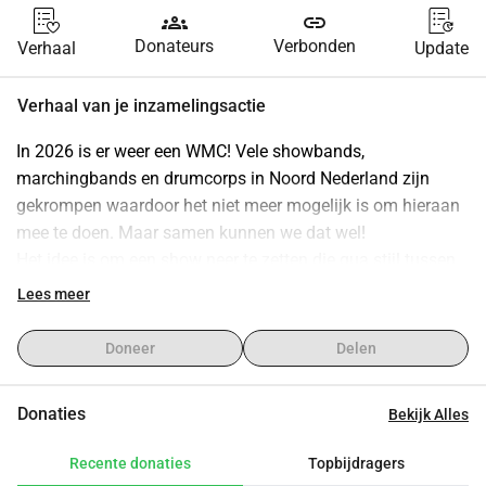
groups
link
Donateurs
Verbonden
Verhaal
Update
Verhaal van je inzamelingsactie
In 2026 is er weer een WMC! Vele showbands, 
marchingbands en drumcorps in Noord Nederland zijn 
gekrompen waardoor het niet meer mogelijk is om hieraan 
mee te doen. Maar samen kunnen we dat wel!
Het idee is om een show neer te zetten die qua stijl tussen 
de Nederlandse showbands en DCI Drumcorps in ligt. Dus 
Lees meer
bezetting met saxofoons, koper, drumline en pit. Het wordt 
hard werken en veel plezier hebben met z'n allen. We 
Doneer
Delen
starten in november 2024 met play-inn's/workshops en 
gaan dan vast repeteren vanaf februari 2025.
Donaties
Bekijk Alles
Als het enigszins meezit zouden we al kunnen proefdraaien 
in Rastede in juli 2025. Daarna (tweede helft 2025 en begin 
Recente donaties
Topbijdragers
2026) zetten we puntjes op de i, voegen we meer body 