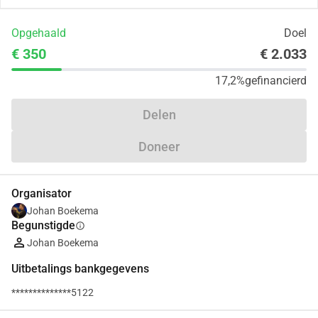
Opgehaald
Doel
€ 350
€ 2.033
17,2%
gefinancierd
Delen
Doneer
Organisator
Johan Boekema
Begunstigde
info
Johan Boekema
Uitbetalings bankgegevens
**************5122