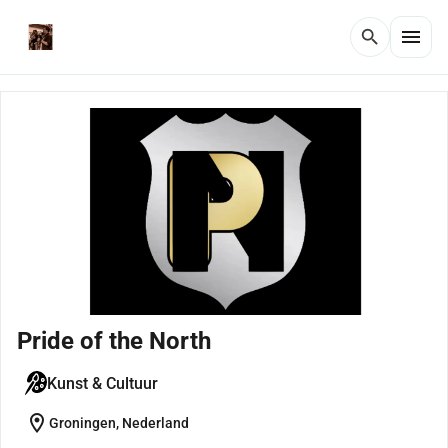
menu
search
Pride of the North
Kunst & Cultuur
location_on
Groningen, Nederland