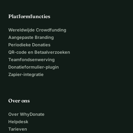
Eerlijke behandeling van kleine recyclingbedrijven
Nauwkeurige kwaliteitscontroles voor een eerlijke 
Platformfuncties
vergoeding
Duurzaamheid en efficiëntie in recycling door moderne 
Wereldwijde Crowdfunding
technologie
Aangepaste Branding
Creatie van nieuwe werkgelegenheid in de recyclingsector
Periodieke Donaties
QR-code en Betaalverzoeken
Samen kunnen we iets bereiken! Jouw ondersteuning 
Teamfondsenwerving
maakt het verschil bedankt dat je meedoet!
Donatieformulier-plugin
Zapier-integratie
Over ons
Over WhyDonate
Helpdesk
Tarieven