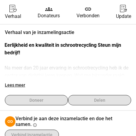
groups
link
Donateurs
Verbonden
Verhaal
Update
Verhaal van je inzamelingsactie
Eerlijkheid en kwaliteit in schrootrecycling Steun mijn 
bedrijf!
Na meer dan 20 jaar ervaring in schrootrecycling heb ik de 
sector van dichtbij leren kennen. Wat me bijzonder raakt: 
Kleine recyclingbedrijven worden vaak benadeeld of 
Lees meer
uitgebuit, terwijl de markt enorm is en er voldoende 
mogelijkheden voor iedereen zijn. Deze ongelijkheid wil ik 
Doneer
Delen
niet langer accepteren.
Verbind je aan deze inzamelactie en doe het
Mijn missie
:
samen.
info
Verbind Inzamelactie