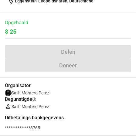
location_on
Eggenstein-Leopoldshafen, Deutschland
Opgehaald
$ 25
Delen
Doneer
Organisator
Salih Montero Perez
Begunstigde
info
Salih Montero Perez
Uitbetalings bankgegevens
**************3765