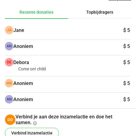
Hoe klein of groot ook, jullie donatie betekent veel voor me. 
Jullie gulle steun zal mijn motivatie zijn om kanker te 
Recente donaties
Topbijdragers
verslaan tijdens deze moeilijke reis. Bedankt voor jullie 
steun, laten we samen vechten voor gezondheid en geluk!
Jane
$ 5
JA
Anoniem
$ 5
AN
Debora
$ 5
DE
Come on! child
Anoniem
$ 5
AN
Anoniem
$ 5
AN
Verbind je aan deze inzamelactie en doe het
samen.
info
Verbind Inzamelactie