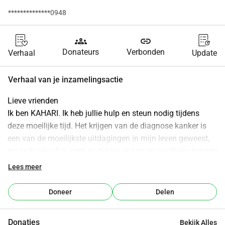
**************0948
groups
link
Donateurs
Verbonden
Verhaal
Update
Verhaal van je inzamelingsactie
Lieve vrienden
Ik ben KAHARI. Ik heb jullie hulp en steun nodig tijdens 
deze moeilijke tijd. Het krijgen van de diagnose kanker is 
een van de moeilijkste uitdagingen in mijn leven geweest, 
maar ik geloof er sterk in dat we er samen overheen kunnen 
komen. Ik ben op mijn reis van kankerbehandeling en heb 
Lees meer
jullie donaties nodig om me door deze moeilijke tijd heen te 
helpen. Jullie gulle donatie zal rechtstreeks invloed hebben 
Doneer
Delen
op mijn leven en me in staat stellen de nodige behandeling 
te krijgen en mijn gezondheid te herstellen.
Donaties
Bekijk Alles