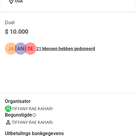
location_on
USA
Doel
$ 10.000
JA
AN
DE
21
Mensen hebben gedoneerd
Delen
Doneer
Organisator
TIFFANY RAE KAHARI
Begunstigde
info
TIFFANY RAE KAHARI
Uitbetalings bankgegevens