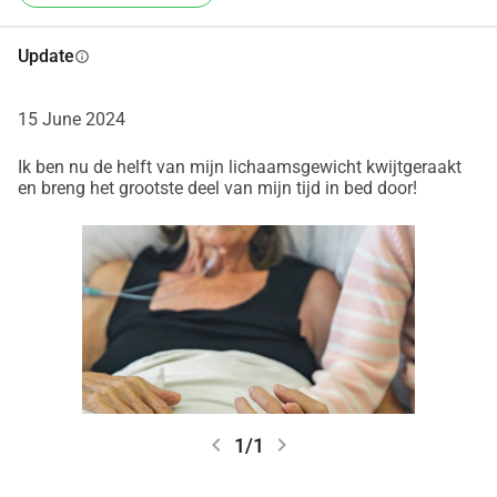
Update
info
15 June 2024
Ik ben nu de helft van mijn lichaamsgewicht kwijtgeraakt
en breng het grootste deel van mijn tijd in bed door!
chevron_left
chevron_right
1/1