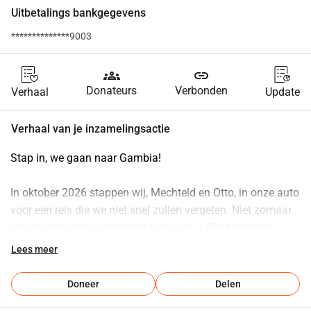
Uitbetalings bankgegevens
**************9003
groups
link
Donateurs
Verbonden
Verhaal
Update
Verhaal van je inzamelingsactie
Stap in, we gaan naar Gambia!
In oktober 2026 stappen wij, Mechteld en Otto, in onze auto 
voor een reis die we niet snel zullen vergeten. Niet zomaar 
een roadtrip, maar een tocht van ruim 7.400 kilometer 
richting Gambia. We rijden van Nederland naar Zuid-
Lees meer
Europa, steken over naar Marokko en vervolgen onze route 
dwars door de Westelijke Sahara, Mauritanië en Senegal, 
Doneer
Delen
tot we uiteindelijk aankomen in Gambia.