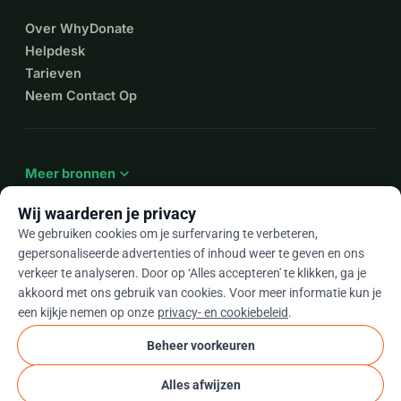
Over WhyDonate
Helpdesk
Tarieven
Neem Contact Op
expand_more
Meer bronnen
Wij waarderen je privacy
We gebruiken cookies om je surfervaring te verbeteren,
gepersonaliseerde advertenties of inhoud weer te geven en ons
arrow_drop_down
Nl
verkeer te analyseren. Door op ‘Alles accepteren' te klikken, ga je
akkoord met ons gebruik van cookies. Voor meer informatie kun je
★★★★★
4,9 / 5 op basis van 500+ reviews
een kijkje nemen op onze
privacy- en cookiebeleid
.
Beheer voorkeuren
© 2012–2026
WhyDonate
Privacy en cookies
Alles afwijzen
cookie
Algemene voorwaarden
Cookie-instellingen