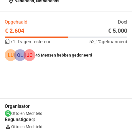
location_on
Nederland, Netherlands
Opgehaald
Doel
€ 2.604
€ 5.000
71
Dagen resterend
52,1%
gefinancierd
LU
OL
JC
45
Mensen hebben gedoneerd
Delen
Doneer
Organisator
Otto en Mechteld
Begunstigde
info
Otto en Mechteld