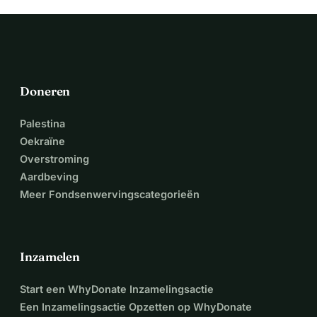
Op 17 oktober 2026 vertrekken we vanuit Nederland. Als 
alles volgens plan verloopt, komen we op 7 november 2026 
aan in Banjul. De dag daarna wordt de auto geveild. Alles 
wat we meenemen, blijft daar achter.
Doneren
Iedere bijdrage helpt ons op weg én draagt bij aan betere 
Palestina
zorg in Brufut.
Oekraïne
Overstroming
Op de hoogte blijven en benieuwd naar dit avontuur?
Aardbeving
Mail ons via steunbrufutgambia@gmail.com
Meer Fondsenwervingscategorieën
Volg ons op Instagram: @RallyToBrufut
Liefs, Mechteld & Otto
Inzamelen
Start een WhyDonate Inzamelingsactie
Een Inzamelingsactie Opzetten op WhyDonate