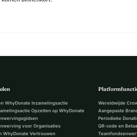
ijn onderhoud
frastructuren eromheen
e plaatst zelf je plaquette en gaat naar huis met 
O -vangers), die in minder dan 8 jaar tientallen tonnen CO 
elen
Platformfuncti
 ondersteunen
een WhyDonate Inzamelingsactie
Wereldwijde Cro
 bodems op een natuurlijke manier te regenereren
zamelingsactie Opzetten op WhyDonate
Aangepaste Bran
nwervingsgidsen
Periodieke Donati
aan:
nwerving voor Organisaties
QR-code en Beta
 WhyDonate Vertrouwen
Teamfondsenwer