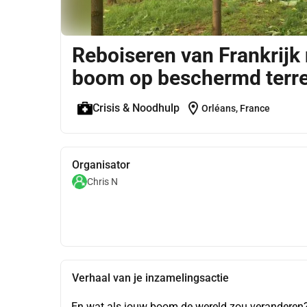
Reboiseren van Frankrijk
boom op beschermd terre
location_on
Crisis & Noodhulp
Orléans, France
Organisator
Chris N
Verhaal van je inzamelingsactie
En wat als jouw boom de wereld zou veranderen