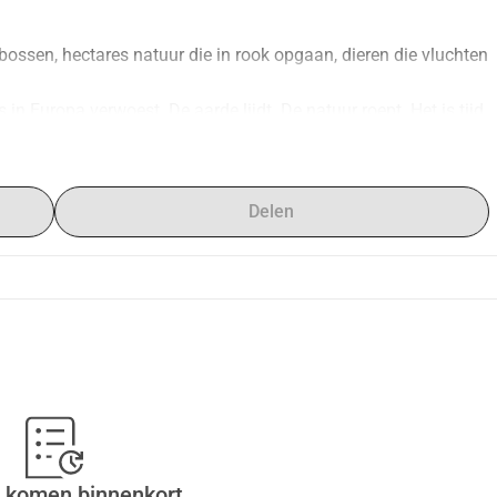
ossen, hectares natuur die in rook opgaan, dieren die vluchten 
n Europa verwoest. De aarde lijdt. De natuur roept. Het is tijd 
oproep concreet te reageren.
ar niet alleen. Met jou. Sponsor een boom, zaai een hoop.
actor in de regeneratie van onze planeet.
Delen
rlijke meststoffen)
waarborgen
e plaquette met jouw naam zal aan de voet van jouw boom 
jn evolutie elk seizoen volgen.
 met foto's, video's en nieuws.
 komen binnenkort.