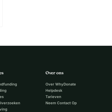
es
Over ons
wdfunding
Over WhyDonate
ding
Helpdesk
es
Tarieven
alverzoeken
Neem Contact Op
ving