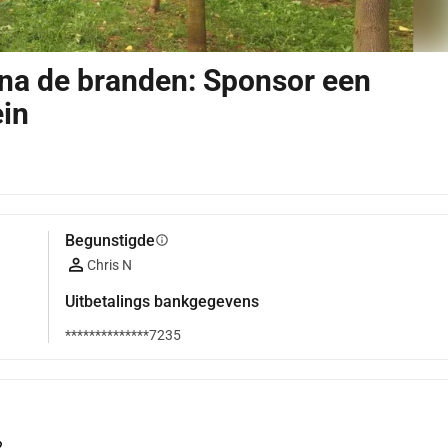
 na de branden: Sponsor een
in
Begunstigde
info
Chris N
Uitbetalings bankgegevens
**************7235
?