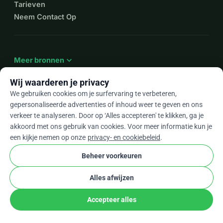
Tarieven
Neem Contact Op
expand_more
Meer bronnen
Wij waarderen je privacy
We gebruiken cookies om je surfervaring te verbeteren,
gepersonaliseerde advertenties of inhoud weer te geven en ons
arrow_drop_down
Nl
verkeer te analyseren. Door op ‘Alles accepteren' te klikken, ga je
akkoord met ons gebruik van cookies. Voor meer informatie kun je
★★★★★
4,9 / 5 op basis van 500+ reviews
een kijkje nemen op onze
privacy- en cookiebeleid
.
Beheer voorkeuren
© 2012–2026
WhyDonate
Privacy en cookies
Alles afwijzen
cookie
Algemene voorwaarden
Cookie-instellingen
stripe
Gemaakt in Europa
★
Geverifieerde Partner
check
Accepteer alles
Delen
Doneer