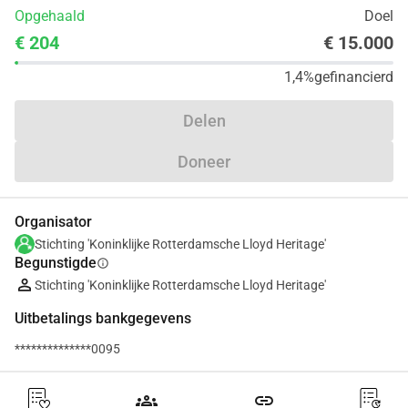
Opgehaald
Doel
€ 204
€ 15.000
1,4%
gefinancierd
Delen
Doneer
Organisator
Stichting 'Koninklijke Rotterdamsche Lloyd Heritage'
Begunstigde
info
Stichting 'Koninklijke Rotterdamsche Lloyd Heritage'
Uitbetalings bankgegevens
**************0095
groups
link