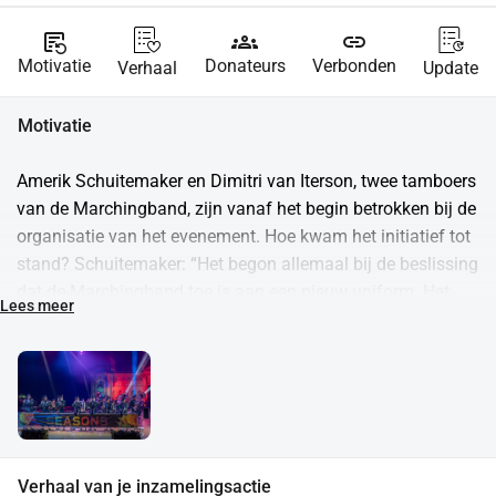
source_notes
groups
link
Motivatie
Donateurs
Verbonden
Verhaal
Update
Motivatie
Amerik Schuitemaker en Dimitri van Iterson, twee tamboers 
van de Marchingband, zijn vanaf het begin betrokken bij de 
organisatie van het evenement. Hoe kwam het initiatief tot 
stand? Schuitemaker: “Het begon allemaal bij de beslissing 
dat de Marchingband toe is aan een nieuw uniform. Het 
Lees meer
oude uniform is niet meer in goede staat en dat betekent 
een grote uitgave voor onze vereniging. Iedereen werd 
gevraagd om mee te denken hoe we dit bedrag bij elkaar 
kunnen sparen. Als tamboers wilden we iets bijzonders 
doen, iets dat past bij de geweldige award voor Best 
Percussion die we vorig jaar tijdens het WMC hebben 
verdiend.” Van Iterson vult hem aan: “In 2023 bestaat DVS 
Verhaal van je inzamelingsactie