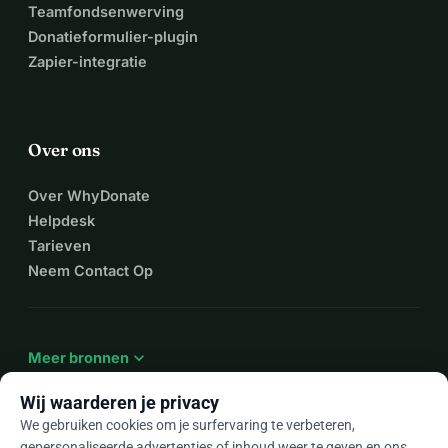
Teamfondsenwerving
Donatieformulier-plugin
Zapier-integratie
Over ons
Over WhyDonate
Helpdesk
Tarieven
Neem Contact Op
expand_more
Meer bronnen
Wij waarderen je privacy
We gebruiken cookies om je surfervaring te verbeteren,
gepersonaliseerde advertenties of inhoud weer te geven en ons