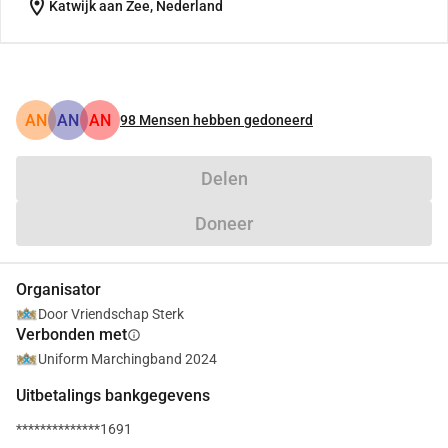
location_on
Katwijk aan Zee, Nederland
AN
AN
AN
98
Mensen hebben gedoneerd
Delen
Doneer
Organisator
Door Vriendschap Sterk
Verbonden met
info
Uniform Marchingband 2024
Uitbetalings bankgegevens
**************1691