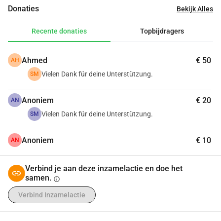
De oproep delen, zodat nog meer mensen kunnen helpen
Donaties
Bekijk Alles
Samen kunnen we onze olijfbomen een toekomst geven!
Recente donaties
Topbijdragers
Ahmed
€ 50
AH
Vielen Dank für deine Unterstützung.
SM
Anoniem
€ 20
AN
Vielen Dank für deine Unterstützung.
SM
Anoniem
€ 10
AN
Verbind je aan deze inzamelactie en doe het
samen.
info
Verbind Inzamelactie