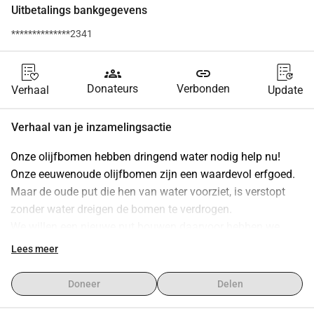
Uitbetalings bankgegevens
**************2341
groups
link
Donateurs
Verbonden
Verhaal
Update
Verhaal van je inzamelingsactie
Onze olijfbomen hebben dringend water nodig help nu!
Onze eeuwenoude olijfbomen zijn een waardevol erfgoed. 
Maar de oude put die hen van water voorziet, is verstopt 
zonder water dreigen de bomen te verdrogen.
We willen een nieuwe put bouwen daarvoor hebben we 
jullie hulp nodig!
Lees meer
Zo kun je helpen:
Elke donatie telt, hoe klein ook
Doneer
Delen
Geen rekening nodig snel en eenvoudig doneren