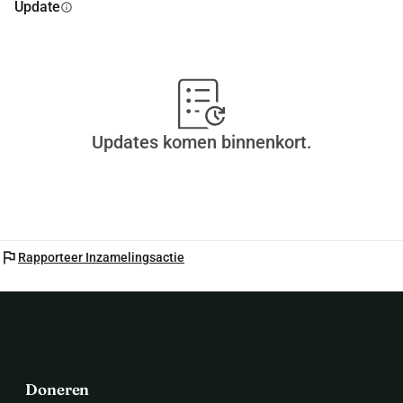
Update
info
Updates komen binnenkort.
flag
Rapporteer Inzamelingsactie
Doneren