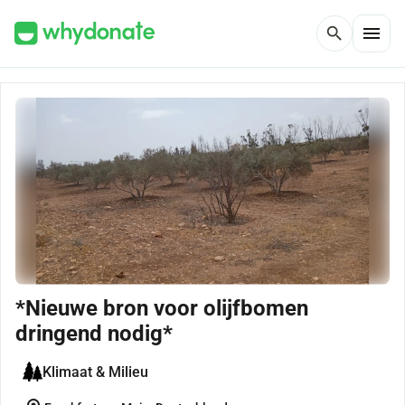
menu
search
*Nieuwe bron voor olijfbomen
dringend nodig*
Klimaat & Milieu