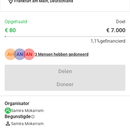
location_on
Frankfurt am Main, Deutschland
Opgehaald
Doel
€ 80
€ 7.000
1,1%
gefinancierd
AH
AN
AN
3
Mensen hebben gedoneerd
Delen
Doneer
Organisator
Samira Mokarram
Begunstigde
info
Samira Mokarram