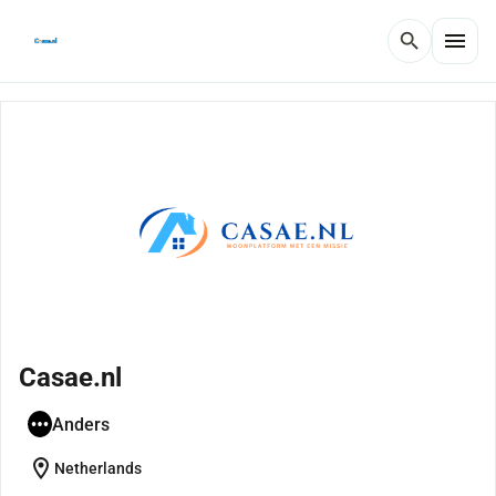
menu
search
Casae.nl
Anders
location_on
Netherlands