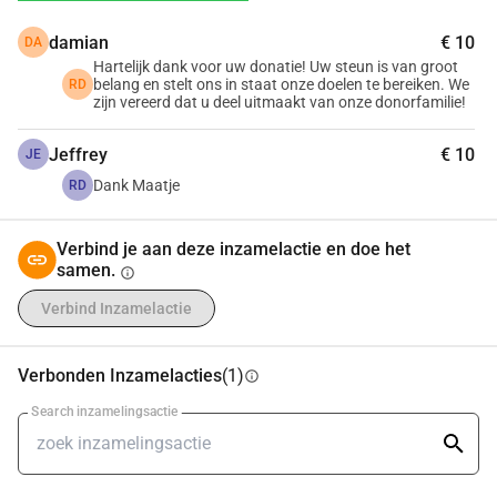
vastgoed ontwikkelaars en betaalbare 
damian
€ 10
DA
huisvestingsinitiatieven te ondersteunen.
Hartelijk dank voor uw donatie! Uw steun is van groot
• 
Visie
: Casae.nl wil de woningmarkt transformeren door 
belang en stelt ons in staat onze doelen te bereiken. We
RD
zijn vereerd dat u deel uitmaakt van onze donorfamilie!
technologie en klantgerichtheid te combineren, waardoor 
het voor iedereen eenvoudiger wordt om de juiste woning te 
Jeffrey
€ 10
JE
vinden.
Dank Maatje
RD
• 
Missie
: Het doel van Casae.nl is om het woning zoek 
proces eenvoudiger, efficiënter en persoonlijker te maken 
voor zowel huizenkopers als huurders, met een sterke focus 
Verbind je aan deze inzamelactie en doe het
samen.
op duurzaamheid en betaalbaarheid.
info
Verbind Inzamelactie
2. Bedrijfsoverzicht
Verbonden Inzamelacties
(1)
info
• 
Bedrijfsnaam
: Casae.nl (General Media BV)
Search inzamelingsactie
• 
Oprichtingsjaar
: 2023
• 
Locatie
: Nederland
• 
Juridische structuur
: BV (Besloten Vennootschap)