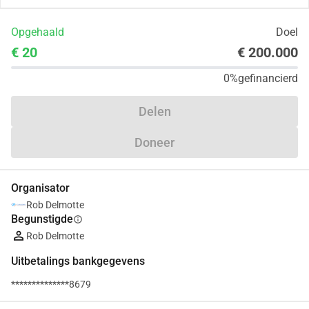
Opgehaald
Doel
€ 20
€ 200.000
0%
gefinancierd
Delen
Doneer
Organisator
Rob Delmotte
Begunstigde
info
Rob Delmotte
Uitbetalings bankgegevens
**************8679