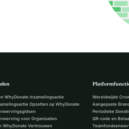
elen
Platformfuncti
een WhyDonate Inzamelingsactie
Wereldwijde Cro
zamelingsactie Opzetten op WhyDonate
Aangepaste Bran
nwervingsgidsen
Periodieke Donati
nwerving voor Organisaties
QR-code en Beta
 WhyDonate Vertrouwen
Teamfondsenwer