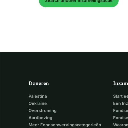
Search another inzamelingsactie
Doneren
Inzam
Palestina
Start 
Oekraïne
Een In
Overstroming
Fondse
Aardbeving
Fondse
Meer Fondsenwervingscategorieën
Waarom