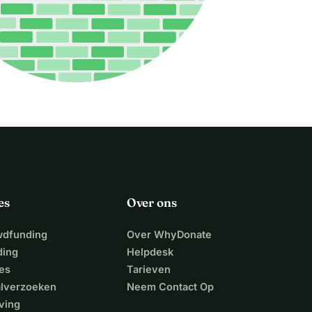
es
Over ons
wdfunding
Over WhyDonate
ding
Helpdesk
es
Tarieven
alverzoeken
Neem Contact Op
ving