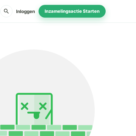
search
Inloggen
Inzamelingsactie Starten