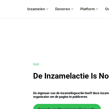
Inzamelen
expand_more
Doneren
expand_more
Platform
expand_more
Ov
Hoi!
De Inzamelactie Is No
De eigenaar van de inzamelingsactie heeft deze inzam
organisator om de pagina te publiceren.