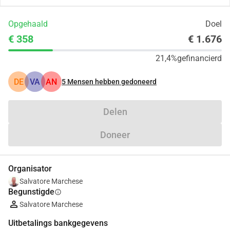
Opgehaald
Doel
€ 358
€ 1.676
21,4%
gefinancierd
DE
VA
AN
5
Mensen hebben gedoneerd
Delen
Doneer
Organisator
Salvatore Marchese
Begunstigde
info
Salvatore Marchese
Uitbetalings bankgegevens