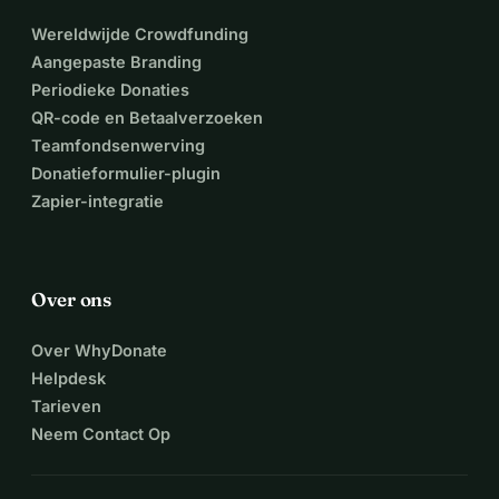
transport en de aankomst in het museum dankzij jullie 
Wereldwijde Crowdfunding
hulp. Dank je!
Aangepaste Branding
Periodieke Donaties
QR-code en Betaalverzoeken
Teamfondsenwerving
Donatieformulier-plugin
Zapier-integratie
Over ons
Over WhyDonate
Helpdesk
Tarieven
Neem Contact Op