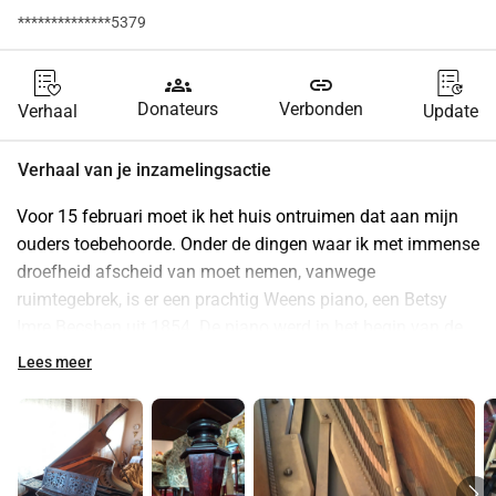
**************5379
groups
link
Donateurs
Verbonden
Verhaal
Update
Verhaal van je inzamelingsactie
Voor 15 februari moet ik het huis ontruimen dat aan mijn 
ouders toebehoorde. Onder de dingen waar ik met immense 
droefheid afscheid van moet nemen, vanwege 
ruimtegebrek, is er een prachtig Weens piano, een Betsy 
Imre Becsben uit 1854. De piano werd in het begin van de 
20e eeuw door mijn familie gekocht bij het Teatro La 
Lees meer
Fenice in Venetië, waar het al een concertcarrière had 
gehad. Zoals gebruikelijk in die tijd, werden dergelijke 
instrumenten aan het publiek verkocht.
Ik heb besloten het te redden door het te doneren aan het 
Museo del Pianoforte Antico in Ala, nabij Trento. Ik gebruik 