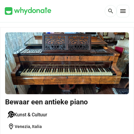
menu
search
Bewaar een antieke piano
Kunst & Cultuur
location_on
Venezia, Italia