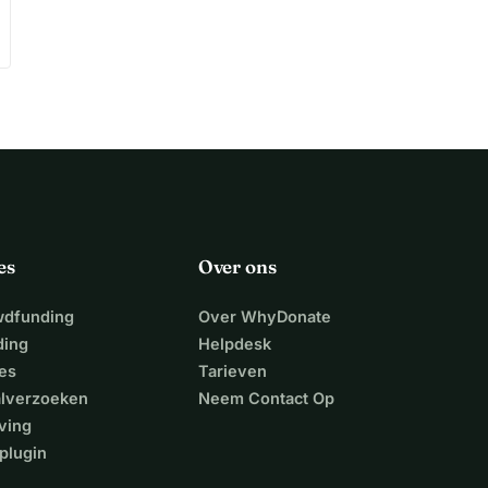
es
Over ons
wdfunding
Over WhyDonate
ding
Helpdesk
es
Tarieven
alverzoeken
Neem Contact Op
ving
plugin