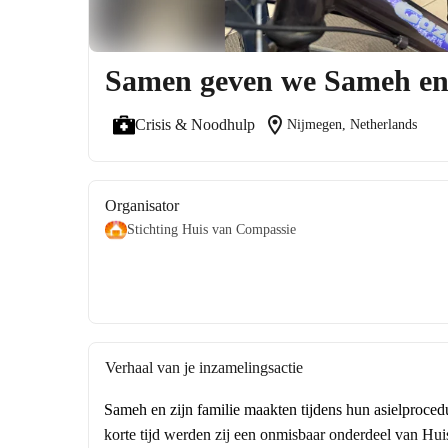
Samen geven we Sameh en zi
location_on
Crisis & Noodhulp
Nijmegen, Netherlands
Organisator
Stichting Huis van Compassie
Verhaal van je inzamelingsactie
Sameh en zijn familie maakten tijdens hun asielprocedu
korte tijd werden zij een onmisbaar onderdeel van Hu