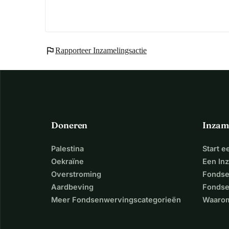
flag
Rapporteer Inzamelingsactie
Doneren
Inzam
Palestina
Start 
Oekraïne
Een In
Overstroming
Fondse
Aardbeving
Fondse
Meer Fondsenwervingscategorieën
Waarom