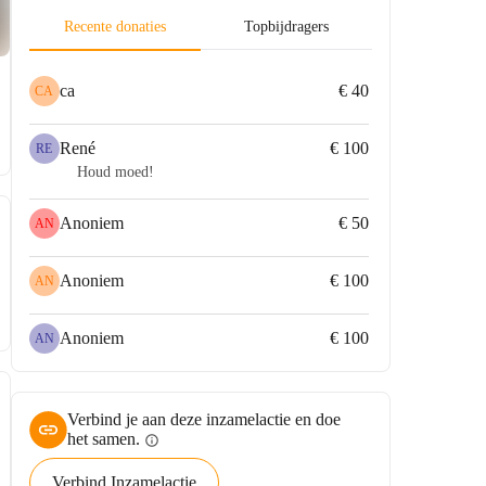
Recente donaties
Topbijdragers
ca
€ 40
CA
René
€ 100
RE
Houd moed!
Anoniem
€ 50
AN
Anoniem
€ 100
AN
Anoniem
€ 100
AN
Verbind je aan deze inzamelactie en doe
het samen.
info
Verbind Inzamelactie