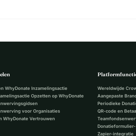
elen
Platformfuncti
een WhyDonate Inzamelingsactie
Wereldwijde Cro
zamelingsactie Opzetten op WhyDonate
Aangepaste Bran
nwervingsgidsen
Periodieke Donati
nwerving voor Organisaties
QR-code en Beta
 WhyDonate Vertrouwen
Teamfondsenwer
Donatieformulier-
Zapier-integratie