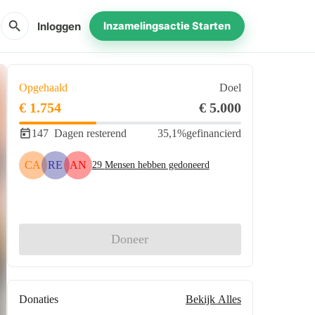
search
Inloggen
Inzamelingsactie Starten
Opgehaald
Doel
€ 1.754
€ 5.000
147
Dagen resterend
35,1%
gefinancierd
CA
RE
AN
29
Mensen hebben gedoneerd
Delen
Doneer
Donaties
Bekijk Alles