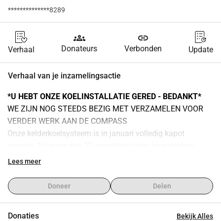
**************8289
groups
link
Donateurs
Verbonden
Verhaal
Update
Verhaal van je inzamelingsactie
*U HEBT ONZE KOELINSTALLATIE GERED - BEDANKT*
WE ZIJN NOG STEEDS BEZIG MET VERZAMELEN VOOR 
VERDER WERK AAN DE COMPASS
Onze kelderkoelsysteem is in januari volledig kapot 
gegaan. Na meer dan 10 geweldige jaren en meerdere 
CAMRA-prijzen voor onze bieren, staan we voor een 
Lees meer
reparatiefactuur van £4.500, en nog eens £1.000 aan 
kosten voor oproepen en verloren omzet, wat ons vermogen 
Doneer
Delen
om open te blijven in gevaar brengt.
Donaties
Bekijk Alles
We zijn uw lokale pub die al meer dan een decennium 