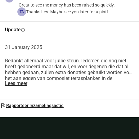
Great to see the money has been raised so quickly.
Thanks Les. Maybe see you later for a pint!
TA
Om onze supporters te bedanken:
 We zullen een speciale supportersbier brouwen en bottelen 
Update
info
die u kunt ophalen bij de Compass*
 Een uitnodiging voor ons "Bedankt" feestje zodra we ons 
totaal hebben bereikt.
31 January 2025
Bedankt allemaal voor jullie steun. Iedereen die nog niet
De Compass maakt al meer dan 10 jaar deel uit van het 
heeft gedoneerd maar dat wil, en voor degenen die dat al
lokale leven. Help ons om nog veel langer te blijven 
hebben gedaan, zullen extra donaties gebruikt worden voor
schenken.
het aanleggen van composiet terrasplanken in de
Lees meer
Compass tuin.
*Voor donaties boven de £5 1 fles per persoon zolang de 
voorraad strekt.
flag
Rapporteer Inzamelingsactie