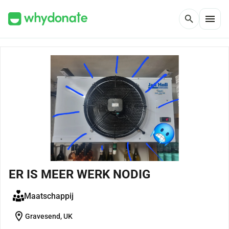
menu
search
ER IS MEER WERK NODIG
Maatschappij
location_on
Gravesend, UK