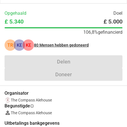
Opgehaald
Doel
£ 5.340
£ 5.000
106,8%
gefinancierd
TR
KE
KE
80
Mensen hebben gedoneerd
Delen
Doneer
Organisator
The Compass Alehouse
Begunstigde
info
The Compass Alehouse
Uitbetalings bankgegevens