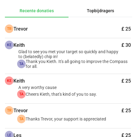
kwaliteitsbieren serveert en onze gemeenschap 
Recente donaties
Topbijdragers
samenbrengt. Hoewel we houden van wat we doen en een 
geweldige gemeenschap hebben, zijn we een kleine 
Trevor
£ 25
TR
onafhankelijke pub, geen grote keten met diepe zakken. Na 
het overleven van COVID, de kosten van het levencrisis en 
Keith
£ 30
steeds stijgende energiekosten, heeft deze onverwachte 
KE
Glad to see you met your target so quickly and happy
rekening ons hard geraakt.
to (belatedly) chip in!
Thank you Kieth. It's all going to improve the Compass
TA
for all.
Wat op het spel staat:
 Onze prijswinnende bierselectie heeft een goede 
Keith
£ 25
KE
temperatuurcontrole in de kelder nodig
A very worthy cause
 10 jaar gemeenschappelijke geschiedenis
Cheers Kieth, that's kind of you to say.
TA
 Uw lokale onafhankelijke pub
Trevor
£ 25
TR
We vragen om hulp omdat we onze gemeenschap willen 
Thanks Trevor, your support is appreciated
TA
blijven steunen en u nog een decennium willen bedienen. 
Elke bijdrage helpt om de vervangingskosten van dit 
Les
£ 25
LE
koelsysteem te dekken en onze deuren open te houden.