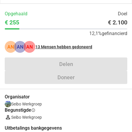
Opgehaald
Doel
€ 255
€ 2.100
12,1%
gefinancierd
AN
AN
AN
13
Mensen hebben gedoneerd
Delen
Doneer
Organisator
Seibo Werkgroep
Begunstigde
info
Seibo Werkgroep
Uitbetalings bankgegevens