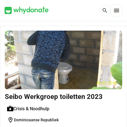
menu
search
Seibo Werkgroep toiletten 2023
Crisis & Noodhulp
location_on
Dominicaanse Republiek