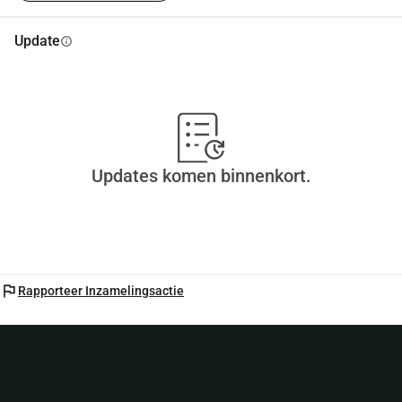
Update
info
Updates komen binnenkort.
flag
Rapporteer Inzamelingsactie