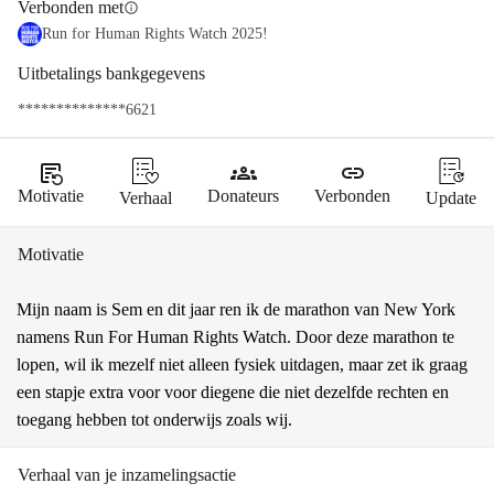
Verbonden met
info
Run for Human Rights Watch 2025!
Uitbetalings bankgegevens
**************6621
source_notes
groups
link
Motivatie
Donateurs
Verbonden
Verhaal
Update
Motivatie
Mijn naam is Sem en dit jaar ren ik de marathon van New York 
namens Run For Human Rights Watch. Door deze marathon te 
lopen, wil ik mezelf niet alleen fysiek uitdagen, maar zet ik graag 
een stapje extra voor voor diegene die niet dezelfde rechten en 
toegang hebben tot onderwijs zoals wij.
Verhaal van je inzamelingsactie