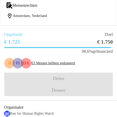
Mensenrechten
location_on
Amsterdam, Nederland
Opgehaald
Doel
€ 1.725
€ 1.750
98,6%
gefinancierd
JI
PI
DA
63
Mensen hebben gedoneerd
Delen
Doneer
Organisator
Run for Human Rights Watch