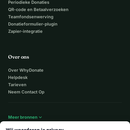
Periodieke Donaties
QR-code en Betaalverzoeken
Teamfondsenwerving
Donatieformulier-plugin
Zapier-integratie
Over ons
Over WhyDonate
Helpdesk
Tarieven
Neem Contact Op
expand_more
Meer bronnen