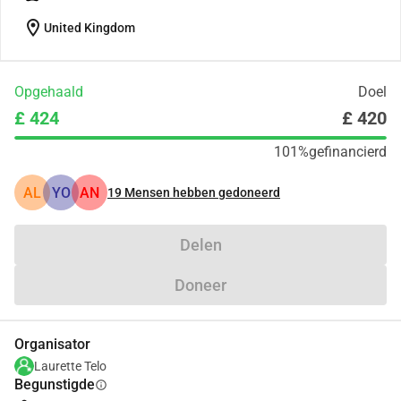
location_on
United Kingdom
Opgehaald
Doel
£ 424
£ 420
101%
gefinancierd
AL
YO
AN
19
Mensen hebben gedoneerd
Delen
Doneer
Organisator
Laurette Telo
Begunstigde
info