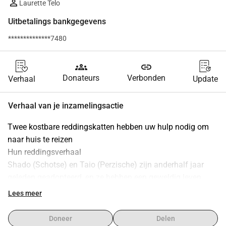
Laurette Telo
Uitbetalings bankgegevens
**************7480
groups
link
Donateurs
Verbonden
Verhaal
Update
Verhaal van je inzamelingsactie
Twee kostbare reddingskatten hebben uw hulp nodig om 
naar huis te reizen
Hun reddingsverhaal
Shado (Schotse) en Taio (Perzische) zijn anderhalf jaar 
geleden geadopteerd, en ze hebben een geweldig leven 
gehad, maar helaas gaat hun adoptant door een financiële 
Lees meer
crisis, vooral met de oorlog nu en zonder werk te zitten, en 
het verliezen van zijn woning, heeft hij besloten om terug te 
Doneer
Delen