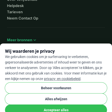
Helpdesk
Tarieven
Neem Contact Op
expand_more
Meer bronnen
Wij waarderen je privacy
We gebruiken cookies om je surfervaring te verbeteren,
gepersonaliseerde advertenties of inhoud weer te geven en ons
arrow_drop_down
Nl
verkeer te analyseren. Door op ‘Alles accepteren' te klikken, ga je
akkoord met ons gebruik van cookies. Voor meer informatie kun je
★★★★★
4,9 / 5 op basis van 500+ reviews
een kijkje nemen op onze
privacy- en cookiebeleid
.
Beheer voorkeuren
© 2012–2026
WhyDonate
Privacy en cookies
Alles afwijzen
cookie
Algemene voorwaarden
Cookie-instellingen
stripe
Gemaakt in Europa
★
Geverifieerde Partner
check
Accepteer alles