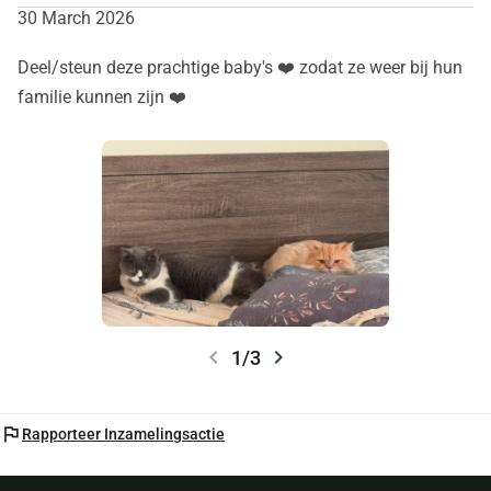
30 March 2026
Deel/steun deze prachtige baby's ❤️ zodat ze weer bij hun
familie kunnen zijn ❤️
chevron_left
chevron_right
1/3
flag
Rapporteer Inzamelingsactie