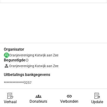
Delen
Doneer
Organisator
Oranjevereniging Katwijk aan Zee
Begunstigde
info
Oranjevereniging Katwijk aan Zee
Uitbetalings bankgegevens
**************3257
groups
link
Donateurs
Verbonden
Verhaal
Update