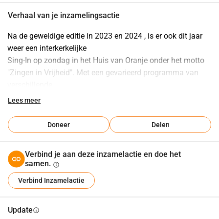
Verhaal van je inzamelingsactie
Na de geweldige editie in 2023 en 2024 , is er ook dit jaar 
weer een interkerkelijke
Sing-In op zondag in het Huis van Oranje onder het motto 
"Zingen in Vrijheid". Met een gevarieerd programma van 
verschillende
bekende liederen hopen we ook dit jaar de Koning van deze 
Lees meer
wereld groot te maken.
De Sing-In wordt door gemeenteleden vanuit verschillende 
Doneer
Delen
kerken georganiseerd, in samenwerking met de
Oranjevereniging Katwijk aan Zee.
Verbind je aan deze inzamelactie en doe het
samen.
info
Verbind Inzamelactie
Update
info