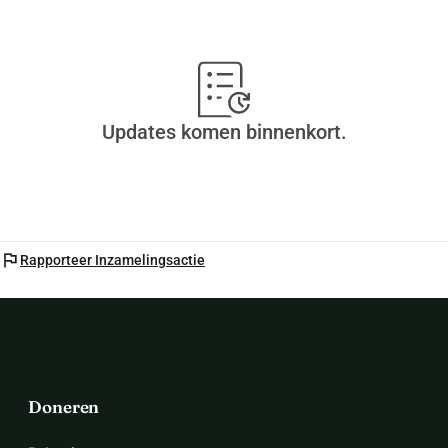
Updates komen binnenkort.
flag
Rapporteer Inzamelingsactie
Doneren