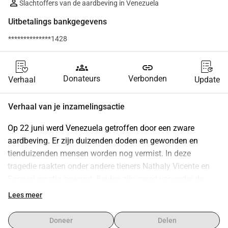
Slachtoffers van de aardbeving in Venezuela
Uitbetalings bankgegevens
**************1428
groups
link
Donateurs
Verbonden
Verhaal
Update
Verhaal van je inzamelingsactie
Op 22 juni werd Venezuela getroffen door een zware 
aardbeving. Er zijn duizenden doden en gewonden en 
tienduizenden mensen worden nog vermist. In deze 
tragedie raakten onder andere tieners Nathaly Vicente en 
Samuel ernstig gewond. Beiden zijn gered vanonder de 
brokstokken. Nathaly dankt haar leven aan haar broer die 
Lees meer
tijdens de aardbeving bovenop haar is gaan liggen om haar 
te beschermen. Haar broer heeft het helaas niet gered.
Doneer
Delen