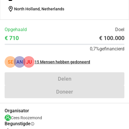
location_on
North Holland, Netherlands
Opgehaald
Doel
€ 710
€ 100.000
0,7%
gefinancierd
SE
AN
JU
15
Mensen hebben gedoneerd
Delen
Doneer
Organisator
Cees Roozemond
Begunstigde
info