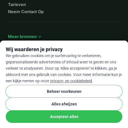
Tarieven
Neem Contact Op
expand_more
Meer bronnen
Wij waarderen je privacy
We gebruiken cookies om je surfervaring te verbeteren,
gepersonaliseerde advertenties of inhoud weer te geven en ons
arrow_drop_down
Nl
verkeer te analyseren. Door op ‘Alles accepteren' te klikken, ga je
akkoord met ons gebruik van cookies. Voor meer informatie kun je
★★★★★
4,9 / 5 op basis van 500+ reviews
een kijkje nemen op onze
privacy- en cookiebeleid
.
Beheer voorkeuren
© 2012–2026
WhyDonate
Privacy en cookies
Alles afwijzen
cookie
Algemene voorwaarden
Cookie-instellingen
stripe
Gemaakt in Europa
★
Geverifieerde Partner
check
Accepteer alles
Delen
Doneer