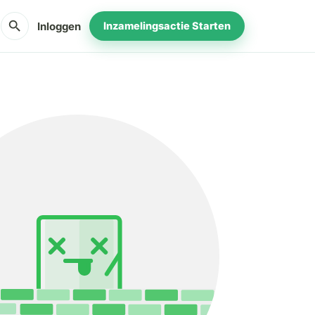
search
Inloggen
Inzamelingsactie Starten