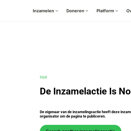
Inzamelen
expand_more
Doneren
expand_more
Platform
expand_more
Ov
Hoi!
De Inzamelactie Is No
De eigenaar van de inzamelingsactie heeft deze inzam
organisator om de pagina te publiceren.