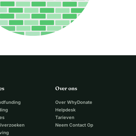
es
Over ons
wdfunding
Over WhyDonate
ding
Helpdesk
es
Tarieven
alverzoeken
Neem Contact Op
ving