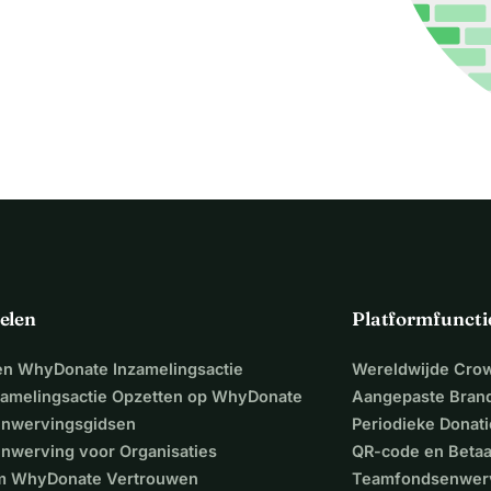
elen
Platformfuncti
een WhyDonate Inzamelingsactie
Wereldwijde Cro
zamelingsactie Opzetten op WhyDonate
Aangepaste Bran
nwervingsgidsen
Periodieke Donati
nwerving voor Organisaties
QR-code en Beta
 WhyDonate Vertrouwen
Teamfondsenwer