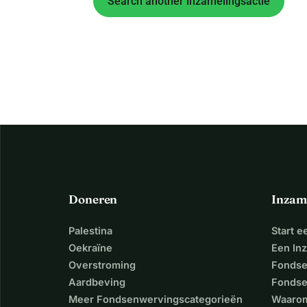
Search another inzamelingsactie
Doneren
Inzam
Palestina
Start 
Oekraïne
Een In
Overstroming
Fondse
Aardbeving
Fondse
Meer Fondsenwervingscategorieën
Waarom