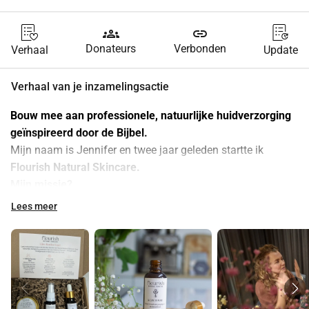
groups
link
Donateurs
Verbonden
Verhaal
Update
Verhaal van je inzamelingsactie
Bouw mee aan professionele, natuurlijke huidverzorging 
geïnspireerd door de Bijbel. 
Mijn naam is Jennifer en twee jaar geleden startte ik 
Flourish Natural Skincare. 
Mijn missie?
Mensen helpen letterlijk te laten schitteren (Jesaja 60). Niet 
Lees meer
alleen door hun huid te verbeteren bij problemen zoals 
eczeem, droogte, pigmentvlekjes en fijne lijntjes en rimpels, 
maar ook door hen elke dag te bemoedigen met een 
Bijbeltekst op elk product.
Wat begon in de logeerkamer, is gegroeid tot een prachtig 
merk met een netwerk van tevreden klanten. Maar om nu 