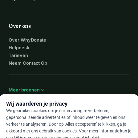
de drempel van de logeerkamer over te stappen, zodat we 
samen meer mensen kunnen laten schitteren.
Dank je wel voor je steun en je zegen!
Over ons
Jennifer Deacon
Flourish Natural Skincare
Over WhyDonate
www.flourishskin.nl
Helpdesk
Tarieven
Neem Contact Op
expand_more
Meer bronnen
Wij waarderen je privacy
We gebruiken cookies om je surfervaring te verbeteren,
gepersonaliseerde advertenties of inhoud weer te geven en ons
arrow_drop_down
Nl
verkeer te analyseren. Door op ‘Alles accepteren' te klikken, ga je
akkoord met ons gebruik van cookies. Voor meer informatie kun je
★★★★★
4,9 / 5 op basis van 500+ reviews
een kijkje nemen op onze
privacy- en cookiebeleid
.