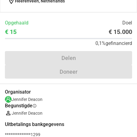
location_on
Heerenveen, Netherlands
Opgehaald
Doel
€ 15
€ 15.000
0,1%
gefinancierd
Delen
Doneer
Organisator
Jennifer Deacon
Begunstigde
info
Jennifer Deacon
Uitbetalings bankgegevens
**************1299