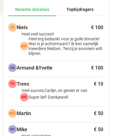
Recente donaties
Topbijdragers
Niels
€ 100
NI
Heel veel succes!!
Heel erg bedankt voor je gulle donatie!
Wat is je achternaam? Ik ken namelijk
MK
meerdere Nielzen. Tenzij je anoniem wilt
blijven.
Armand &Yvette
€ 100
A&
Trees
€ 10
TR
Veel succes,Carlijn, en geniet er van
Super lief! Dankjewel!
MK
Martin
€ 50
MA
Mike
€ 50
MI