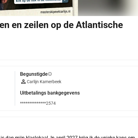
ren en zeilen op de Atlantische
Begunstigde
info
Carlijn Kamerbeek
Uitbetalings bankgegevens
**************2574
 is dan mijn klaslokaal. In april 2027 krijg ik de unieke kans om 