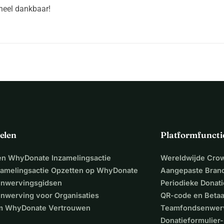
 heel dankbaar!
elen
Platformfuncti
een WhyDonate Inzamelingsactie
Wereldwijde Cro
zamelingsactie Opzetten op WhyDonate
Aangepaste Bran
nwervingsgidsen
Periodieke Donati
nwerving voor Organisaties
QR-code en Beta
 WhyDonate Vertrouwen
Teamfondsenwer
Donatieformulier-