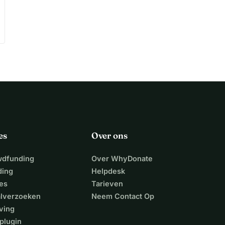
es
Over ons
wdfunding
Over WhyDonate
ding
Helpdesk
es
Tarieven
alverzoeken
Neem Contact Op
ving
plugin