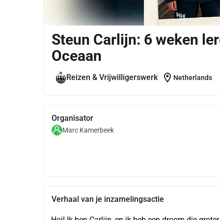
Steun Carlijn: 6 weken le
Oceaan
location_on
Reizen & Vrijwilligerswerk
Netherlands
Organisator
Marc Kamerbeek
Verhaal van je inzamelingsactie
Hoi! Ik ben Carlijn, en ik heb een droom die groter