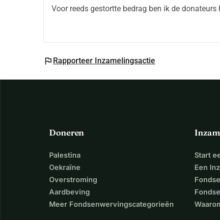
Voor reeds gestortte bedrag ben ik de donateurs
flag
Rapporteer Inzamelingsactie
Doneren
Inzam
Palestina
Start 
Oekraïne
Een In
Overstroming
Fondse
Aardbeving
Fondse
Meer Fondsenwervingscategorieën
Waarom