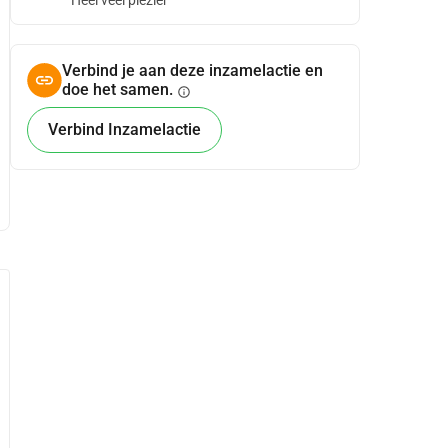
Heel veel plezier
Verbind je aan deze inzamelactie en
doe het samen.
info
Verbind Inzamelactie