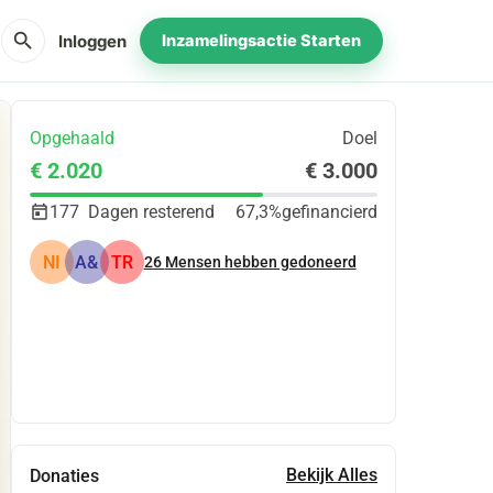
search
Inloggen
Inzamelingsactie Starten
Opgehaald
Doel
€ 2.020
€ 3.000
177
Dagen resterend
67,3%
gefinancierd
NI
A&
TR
26
Mensen hebben gedoneerd
Delen
Doneer
Bekijk Alles
Donaties