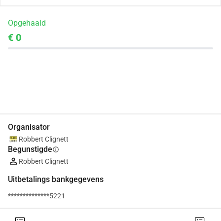
Opgehaald
€ 0
Delen
Doneer
Organisator
Robbert Clignett
Begunstigde
info
Robbert Clignett
Uitbetalings bankgegevens
**************5221