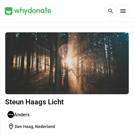
menu
search
Steun Haags Licht
Anders
location_on
Den Haag, Nederland