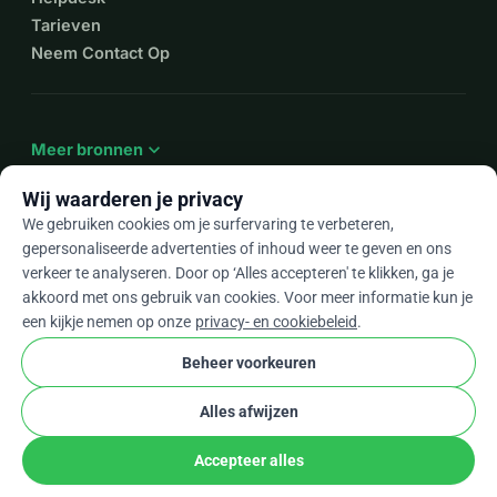
Tarieven
Neem Contact Op
expand_more
Meer bronnen
Wij waarderen je privacy
We gebruiken cookies om je surfervaring te verbeteren,
gepersonaliseerde advertenties of inhoud weer te geven en ons
arrow_drop_down
Nl
verkeer te analyseren. Door op ‘Alles accepteren' te klikken, ga je
akkoord met ons gebruik van cookies. Voor meer informatie kun je
★★★★★
4,9 / 5 op basis van 500+ reviews
een kijkje nemen op onze
privacy- en cookiebeleid
.
Beheer voorkeuren
© 2012–2026
WhyDonate
Privacy en cookies
Alles afwijzen
cookie
Algemene voorwaarden
Cookie-instellingen
stripe
Gemaakt in Europa
★
Geverifieerde Partner
check
Accepteer alles