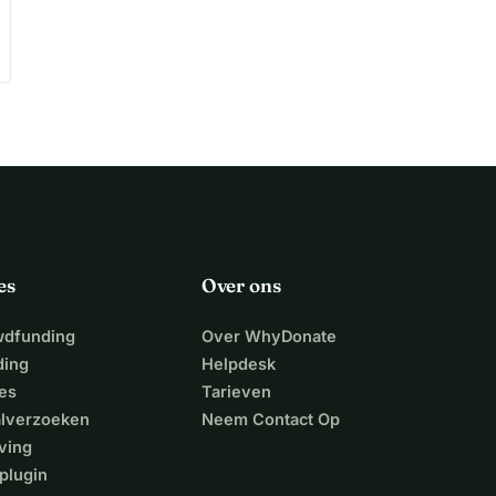
es
Over ons
wdfunding
Over WhyDonate
ding
Helpdesk
es
Tarieven
alverzoeken
Neem Contact Op
ving
plugin