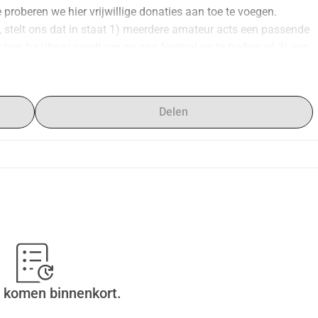
roberen we hier vrijwillige donaties aan toe te voegen. 
stelt ons dat in staat 1) meerdere amateur acts een passende 
hen haalbaar wordt om op ons festival op te treden; of 2) een 
 direct bij aan een rijker 41e LEEFfestival.
Delen
 komen binnenkort.