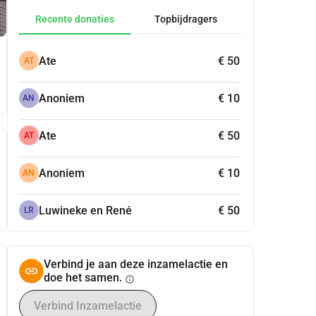
Recente donaties
Topbijdragers
Ate
€ 50
AT
Anoniem
€ 10
AN
Ate
€ 50
AT
Anoniem
€ 10
AN
Luwineke en René
€ 50
LR
Verbind je aan deze inzamelactie en
doe het samen.
info
Verbind Inzamelactie