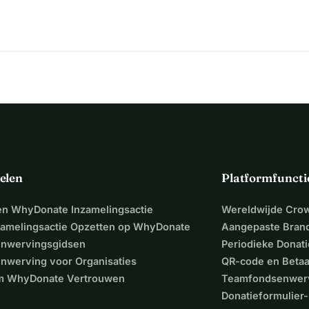
elen
Platformfuncti
een WhyDonate Inzamelingsactie
Wereldwijde Cro
zamelingsactie Opzetten op WhyDonate
Aangepaste Bran
nwervingsgidsen
Periodieke Donati
nwerving voor Organisaties
QR-code en Beta
 WhyDonate Vertrouwen
Teamfondsenwer
Donatieformulier-