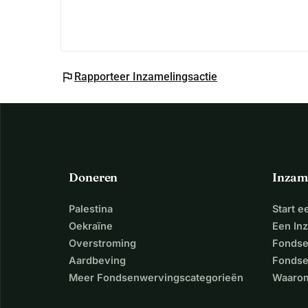
flag
Rapporteer Inzamelingsactie
Doneren
Inzam
Palestina
Start 
Oekraïne
Een In
Overstroming
Fondse
Aardbeving
Fondse
Meer Fondsenwervingscategorieën
Waarom