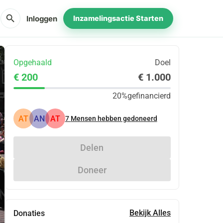
search
Inloggen
Inzamelingsactie Starten
Opgehaald
Doel
€ 200
€ 1.000
20%
gefinancierd
AT
AN
AT
7
Mensen hebben gedoneerd
Delen
Doneer
Bekijk Alles
Donaties