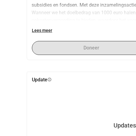
subsidies en fondsen. Met deze inzamelingsactie p
Wanneer we het doelbedrag van 1000 euro halen, 
onkostenvergoeding te bieden, waardoor het voor 
of meerdere professionele acts te boeken. U draagt
Lees meer
Doneer
Update
info
Updates