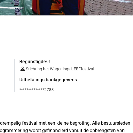
Begunstigde
info
Stichting het Wagenings LEEFfestival
Uitbetalings bankgegevens
**************2788
rempelig festival met een kleine begroting. Alle bestuursleden 
programmering wordt gefinancierd vanuit de opbrengsten van 