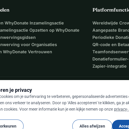
elen
Platformfuncti
een WhyDonate Inzamelingsactie
Wereldwijde Cro
zamelingsactie Opzetten op WhyDonate
Aangepaste Bran
nwervingsgidsen
Periodieke Donati
nwerving voor Organisaties
QR-code en Beta
 WhyDonate Vertrouwen
Teamfondsenwer
Donatieformulier-
Zapier-integratie
ren je privacy
ookies om je surfervaring te verbeteren, gepersonaliseerde advertenties
en ons verkeer te analyseren. Door op ‘Alles accepteren' te klikken, ga je 
n cookies. Voor meer informatie kun je een kijkje nemen op onze
privacy-
9 / 5 op basis van 500+ reviews
oorkeuren
Alles afwijzen
Accep