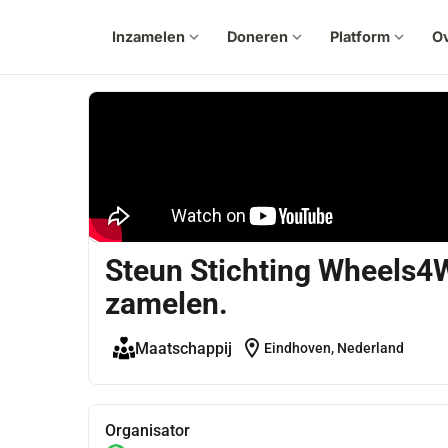
Inzamelen
expand_more
Doneren
expand_more
Platform
expand_more
Ov
Steun Stichting Wheels4W
zamelen.
location_on
Maatschappij
Eindhoven, Nederland
Organisator