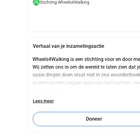
Stichting Wheels4Walking
Verhaal van je inzamelingsactie
Wheels4Walking is een stichting voor en door me
Wij zetten ons in om de wereld te laten zien dat je
saaie dingen doen staat niet in ons woordenboek. 
andere zouden zeggen even ons hart luchten. Hoe 
maar wel wilt....
Daar kwam uiteindelijk het antwoord : omdat er n
Lees meer
En nu kom je op het punt waar wij willen inhaken
rustige wandeling door de natuur, op een avontuur
Doneer
uitmaken van de maatschappij zonder obstakels
Dankzij onze uitleenservice kun je weer de dinge
buiten de normale paden en in ongerepte natuurge