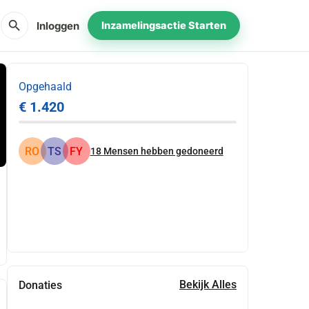
search
Inloggen
Inzamelingsactie Starten
Opgehaald
€ 1.420
RO
TS
FY
18
Mensen hebben gedoneerd
Delen
Doneer
Bekijk Alles
Donaties