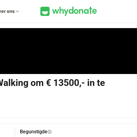
er ons
expand_more
alking om € 13500,- in te
Begunstigde
info