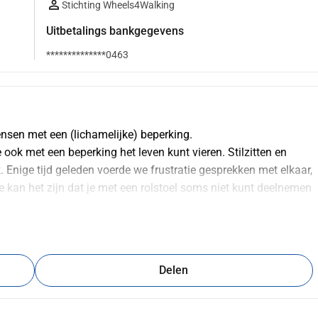
Stichting Wheels4Walking
Uitbetalings bankgegevens
**************0463
nsen met een (lichamelijke) beperking.
 ook met een beperking het leven kunt vieren. Stilzitten en 
Enige tijd geleden voerde we frustratie gesprekken met elkaar, 
kan het zijn dat je met een rolstoel soms niet kunt deelnemen 
iet voldoende uitleenmogelijkheden zijn.
. Een uitleen opzetten zodat iedereen kan genieten van een 
lijke vakantie met je gezin kan, of simpelweg weer deel 
Delen
.
n doen waar je van houdt en nieuwe plekken ontdekken, zelfs 
bieden. zoals het hoort te zijn. En om ons eerste hulpmiddel 