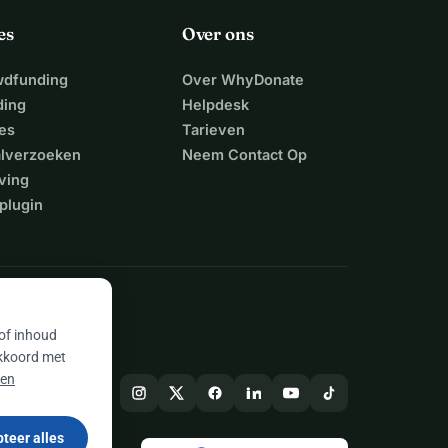
es
Over ons
wdfunding
Over WhyDonate
ding
Helpdesk
es
Tarieven
alverzoeken
Neem Contact Op
ving
plugin
 of inhoud
akkoord met
 en
teer alles