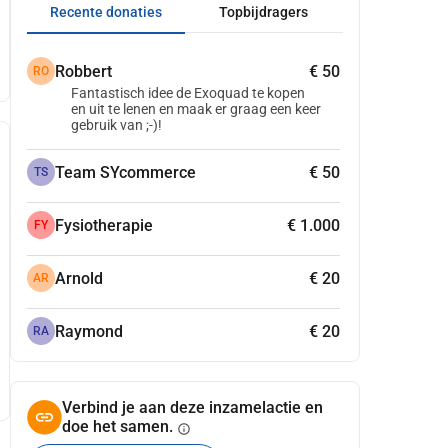
Recente donaties
Topbijdragers
Robbert
€ 50
RO
Fantastisch idee de Exoquad te kopen
en uit te lenen en maak er graag een keer
gebruik van ;-)!
Team SYcommerce
€ 50
TS
Fysiotherapie
€ 1.000
FY
Arnold
€ 20
AR
Raymond
€ 20
RA
Verbind je aan deze inzamelactie en
doe het samen.
info