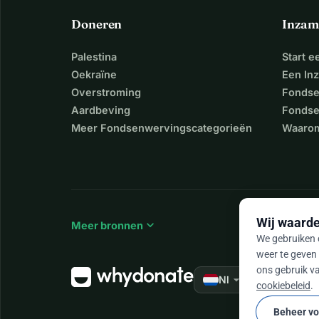
Doneren
Inzam
Palestina
Start 
Oekraïne
Een In
Overstroming
Fondse
Aardbeving
Fondse
Meer Fondsenwervingscategorieën
Waarom
Wij waarde
expand_more
Meer bronnen
We gebruiken c
weer te geven 
ons gebruik va
arrow_drop_down
★★★★★
Nl
4,
cookiebeleid
.
Beheer v