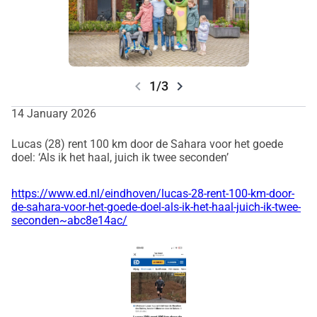
vol plezier en hoop maken voor kinderen die dat hard nodig 
hebben.
Dank je wel dat je deel wilt zijn van deze missie.
Lucas Kuijper
chevron_left
chevron_right
1/3
14 January 2026
Lucas (28) rent 100 km door de Sahara voor het goede
doel: ‘Als ik het haal, juich ik twee seconden’
https://www.ed.nl/eindhoven/lucas-28-rent-100-km-door-
de-sahara-voor-het-goede-doel-als-ik-het-haal-juich-ik-twee-
seconden~abc8e14ac/