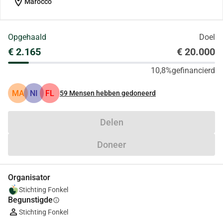
location_on
Marocco
Opgehaald
Doel
€ 2.165
€ 20.000
10,8%
gefinancierd
MA
NI
FL
59
Mensen hebben gedoneerd
Delen
Doneer
Organisator
Stichting Fonkel
Begunstigde
info
Stichting Fonkel