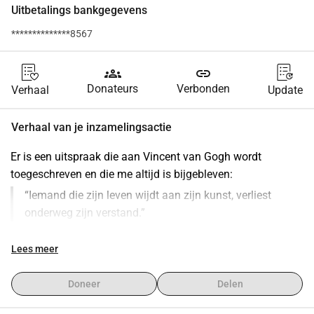
Uitbetalings bankgegevens
**************8567
groups
link
Donateurs
Verbonden
Verhaal
Update
Verhaal van je inzamelingsactie
Er is een uitspraak die aan Vincent van Gogh wordt 
toegeschreven en die me altijd is bijgebleven:
“Iemand die zijn leven wijdt aan zijn kunst, verliest 
onderweg zijn verstand.”
Daar herken ik mezelf in. Mijn “kunst” is 
Lees meer
uithoudingsvermogen: bewust het moeilijke pad kiezen en 
zien hoe ver discipline en vastberadenheid je kunnen 
Doneer
Delen
brengen.
Mijn naam is 
Lucas Kuijper (28) 
uit Eindhoven en in 