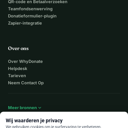
QR-code en Betaalverzoeken
Teamfondsenwerving
Donatieformulier-plugin
Zapier-integratie
Over ons
Over WhyDonate
Helpdesk
Tarieven
Neem Contact Op
expand_more
Meer bronnen
Wij waarderen je privacy
We gebruiken cookies om je surfervaring te verbeteren,