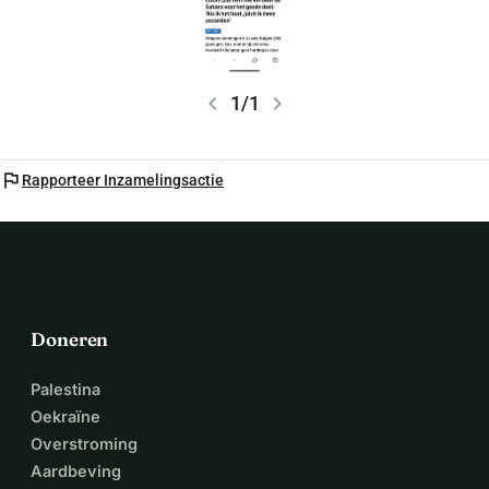
chevron_left
chevron_right
1/1
flag
Rapporteer Inzamelingsactie
Doneren
Palestina
Oekraïne
Overstroming
Aardbeving