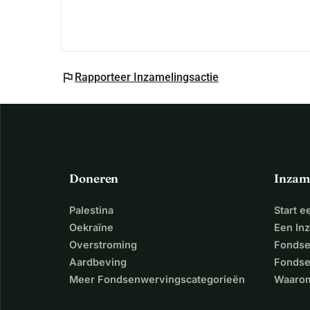
flag
Rapporteer Inzamelingsactie
Doneren
Inzam
Palestina
Start 
Oekraïne
Een In
Overstroming
Fondse
Aardbeving
Fondse
Meer Fondsenwervingscategorieën
Waarom