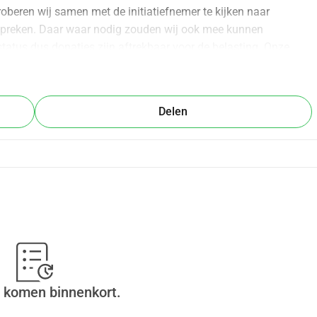
roberen wij samen met de initiatiefnemer te kijken naar 
preken. Daar waar nodig zouden wij ook mee kunnen 
status dus donaties zijn aftrekbaar voor de belasting. Onze 
or vleermuisbescherming.
Delen
 komen binnenkort.