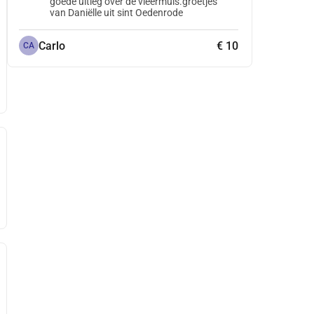
goede uitleg over de vleermuis.groetjes
van Daniëlle uit sint Oedenrode
Carlo
€ 10
CA