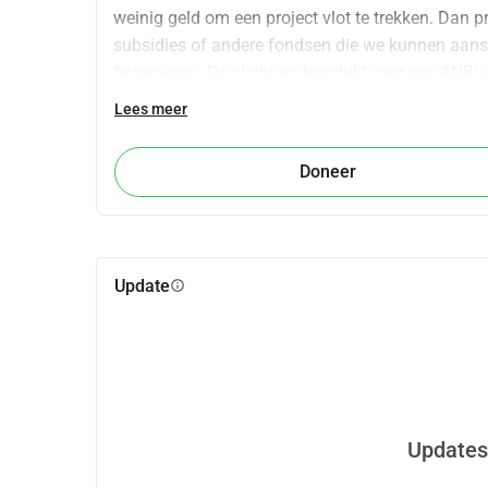
weinig geld om een project vlot te trekken. Dan p
subsidies of andere fondsen die we kunnen aans
financieren. De stichting beschikt over een ANBI-
inkomsten worden voor meer dan 90% ingezet vo
Lees meer
Doneer
Update
info
Updates