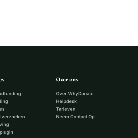
es
Over ons
wdfunding
Over WhyDonate
ding
Helpdesk
es
Tarieven
alverzoeken
Neem Contact Op
ving
plugin