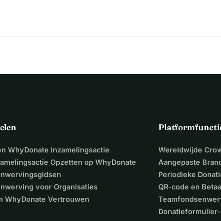
elen
Platformfuncti
een WhyDonate Inzamelingsactie
Wereldwijde Cro
zamelingsactie Opzetten op WhyDonate
Aangepaste Bran
nwervingsgidsen
Periodieke Donati
nwerving voor Organisaties
QR-code en Beta
 WhyDonate Vertrouwen
Teamfondsenwer
Donatieformulier-