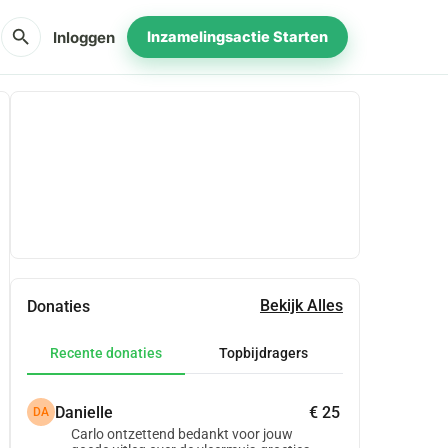
search
Inloggen
Inzamelingsactie Starten
Delen
Doneer
Bekijk Alles
Donaties
Recente donaties
Topbijdragers
Danielle
€ 25
DA
Carlo ontzettend bedankt voor jouw