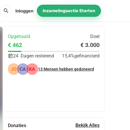
search
Inloggen
Inzamelingsactie Starten
Opgehaald
Doel
€ 462
€ 3.000
24
Dagen resterend
15,4%
gefinancierd
JO
CA
KA
13
Mensen hebben gedoneerd
Delen
Doneer
Bekijk Alles
Donaties