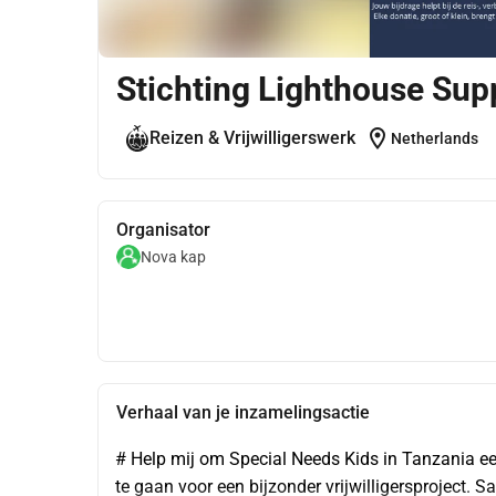
Stichting Lighthouse Sup
location_on
Reizen & Vrijwilligerswerk
Netherlands
Organisator
Nova kap
Verhaal van je inzamelingsactie
# Help mij om Special Needs Kids in Tanzania ee
te gaan voor een bijzonder vrijwilligersproject. 