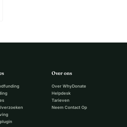
es
Over ons
wdfunding
Over WhyDonate
ding
Helpdesk
es
Tarieven
alverzoeken
Neem Contact Op
ving
plugin