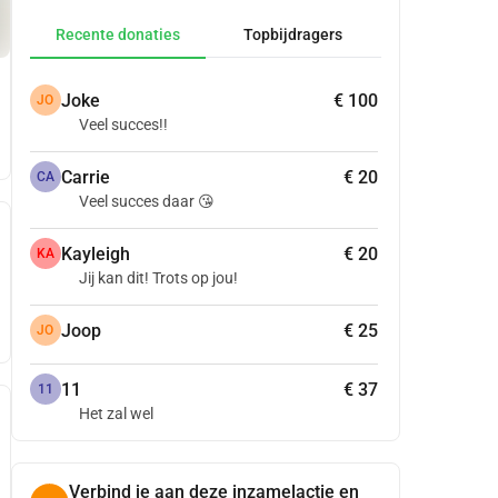
Recente donaties
Topbijdragers
Joke
€ 100
JO
Veel succes!!
Carrie
€ 20
CA
Veel succes daar 😘
Kayleigh
€ 20
KA
Jij kan dit! Trots op jou!
Joop
€ 25
JO
11
€ 37
11
Het zal wel
Verbind je aan deze inzamelactie en