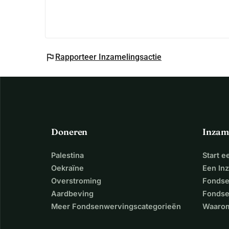
flag
Rapporteer Inzamelingsactie
Doneren
Inzam
Palestina
Start 
Oekraïne
Een In
Overstroming
Fondse
Aardbeving
Fondse
Meer Fondsenwervingscategorieën
Waarom