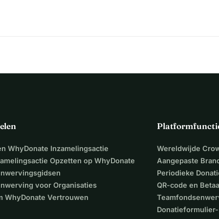
elen
Platformfuncti
een WhyDonate Inzamelingsactie
Wereldwijde Cro
zamelingsactie Opzetten op WhyDonate
Aangepaste Bran
nwervingsgidsen
Periodieke Donati
nwerving voor Organisaties
QR-code en Beta
 WhyDonate Vertrouwen
Teamfondsenwer
Donatieformulier-