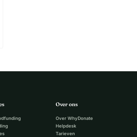
es
Over ons
wdfunding
Over WhyDonate
ding
Helpdesk
es
Tarieven