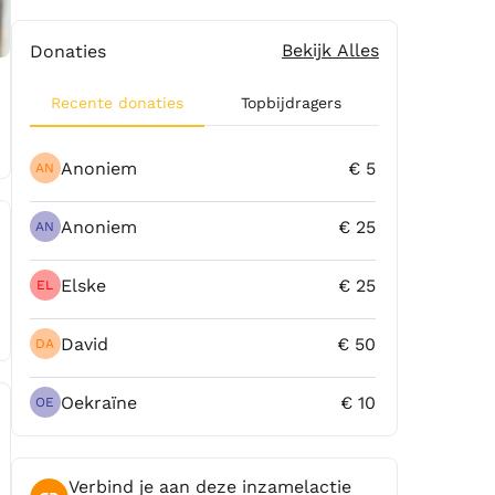
Bekijk Alles
Donaties
Recente donaties
Topbijdragers
Anoniem
€ 5
AN
Anoniem
€ 25
AN
Elske
€ 25
EL
David
€ 50
DA
Oekraïne
€ 10
OE
Verbind je aan deze inzamelactie