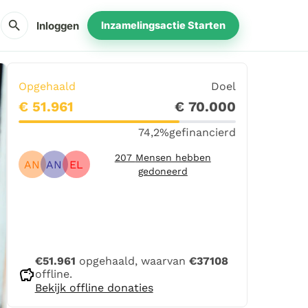
search
Inloggen
Inzamelingsactie Starten
Opgehaald
Doel
€ 51.961
€ 70.000
74,2%
gefinancierd
207
Mensen hebben
AN
AN
EL
gedoneerd
Delen
Doneer
€51.961
opgehaald, waarvan
€37108
savings
offline.
Bekijk offline donaties