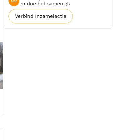
en doe het samen.
info
Verbind Inzamelactie