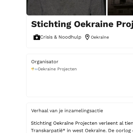
Stichting Oekraine Pro
location_on
Crisis & Noodhulp
Oekraïne
Organisator
Oekraine Projecten
Verhaal van je inzamelingsactie
Stichting Oekraïne Projecten verleent al tie
Transkarpatië* in west Oekraïne. De oorlog 