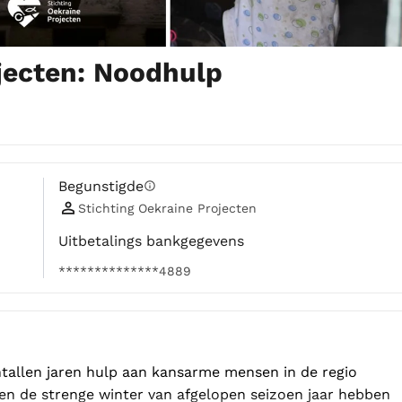
jecten: Noodhulp
Begunstigde
info
Stichting Oekraine Projecten
Uitbetalings bankgegevens
**************4889
ntallen jaren hulp aan kansarme mensen in de regio 
en de strenge winter van afgelopen seizoen jaar hebben 