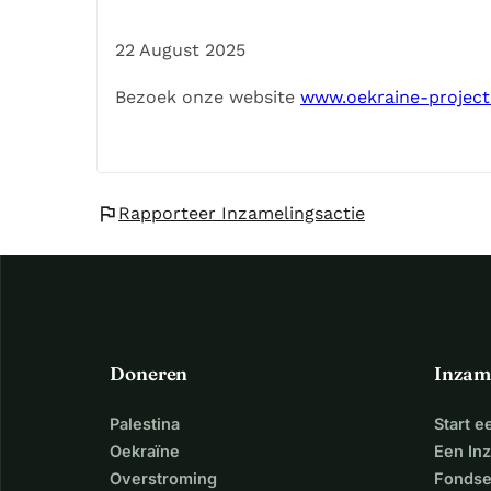
Hulpmiddelen
: (rolstoelen, rollators, prot
(keukengerei, oventjes, bestek etc. tbv vluc
22 August 2025
Meer informatie
Bezoek onze website
www.oekraine-projec
flag
Rapporteer Inzamelingsactie
Doneren
Inzam
Palestina
Start 
Oekraïne
Een In
Overstroming
Fondse