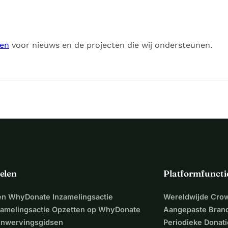
heses en scootmobielen) en 
Klein inventaris:
htelingen)
ten
voor nieuws en de projecten die wij ondersteunen.
elen
Platformfuncti
een WhyDonate Inzamelingsactie
Wereldwijde Cro
zamelingsactie Opzetten op WhyDonate
Aangepaste Bran
nwervingsgidsen
Periodieke Donati