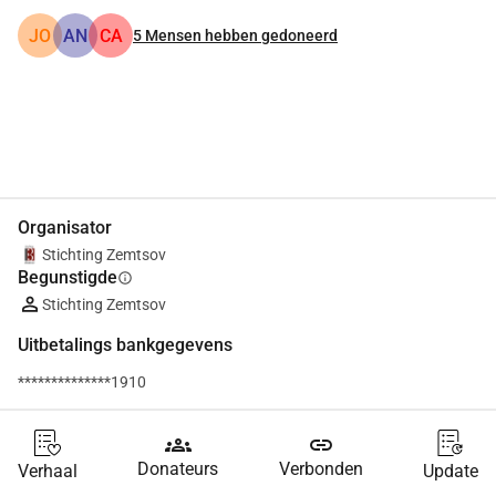
JO
AN
CA
5
Mensen hebben gedoneerd
Delen
Doneer
Organisator
Stichting Zemtsov
Begunstigde
info
Stichting Zemtsov
Uitbetalings bankgegevens
**************1910
groups
link
Donateurs
Verbonden
Verhaal
Update