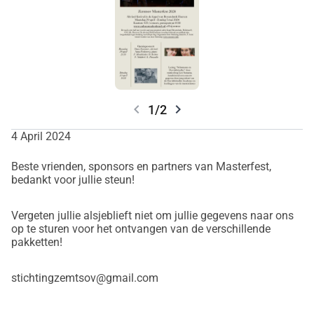
www.zemtsov.info/stichtingzemtsov
chevron_left
chevron_right
1/2
4 April 2024
Beste vrienden, sponsors en partners van Masterfest,
bedankt voor jullie steun!
Vergeten jullie alsjeblieft niet om jullie gegevens naar ons
op te sturen voor het ontvangen van de verschillende
pakketten!
stichtingzemtsov@gmail.com