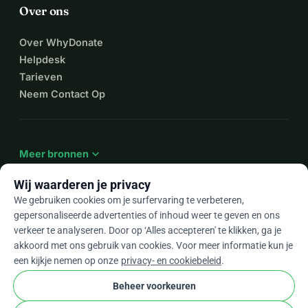
Over ons
Over WhyDonate
Helpdesk
Tarieven
Neem Contact Op
expand_more
Meer bronnen
Wij waarderen je privacy
We gebruiken cookies om je surfervaring te verbeteren,
gepersonaliseerde advertenties of inhoud weer te geven en ons
arrow_drop_down
Nl
verkeer te analyseren. Door op ‘Alles accepteren' te klikken, ga je
akkoord met ons gebruik van cookies. Voor meer informatie kun je
★★★★★
4,9 / 5 op basis van 500+ reviews
een kijkje nemen op onze
privacy- en cookiebeleid
.
Beheer voorkeuren