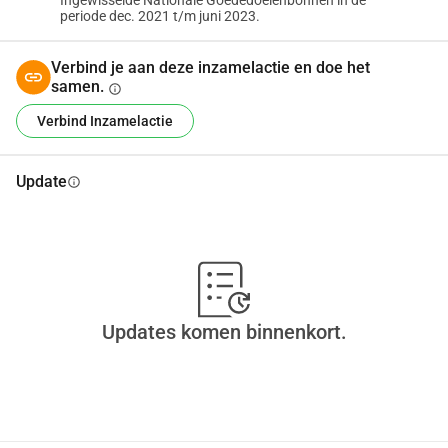
Ingewisselde Nationale Goededoelenbonnen in de
periode dec. 2021 t/m juni 2023.
Verbind je aan deze inzamelactie en doe het
samen.
info
Verbind Inzamelactie
Update
info
Updates komen binnenkort.