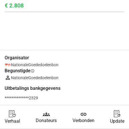
€ 2.808
Delen
Doneer
Organisator
NationaleGoededoelenbon
Begunstigde
info
NationaleGoededoelenbon
Uitbetalings bankgegevens
**************2329
groups
link
Donateurs
Verbonden
Verhaal
Update