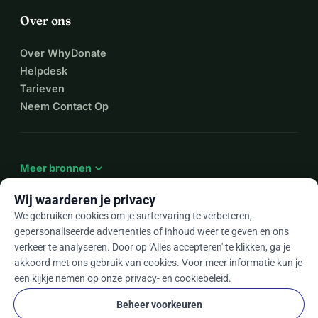
Over ons
Over WhyDonate
Helpdesk
Tarieven
Neem Contact Op
expand_more
Meer bronnen
Wij waarderen je privacy
We gebruiken cookies om je surfervaring te verbeteren,
gepersonaliseerde advertenties of inhoud weer te geven en ons
arrow_drop_down
Nl
verkeer te analyseren. Door op ‘Alles accepteren' te klikken, ga je
akkoord met ons gebruik van cookies. Voor meer informatie kun je
★★★★★
4,9 / 5 op basis van 500+ reviews
een kijkje nemen op onze
privacy- en cookiebeleid
.
Beheer voorkeuren