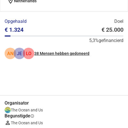
location_on
Netherlands
Opgehaald
Doel
€ 1.324
€ 25.000
5,3%
gefinancierd
AN
JE
LO
38
Mensen hebben gedoneerd
Delen
Doneer
Organisator
The Ocean and Us
Begunstigde
info
The Ocean and Us