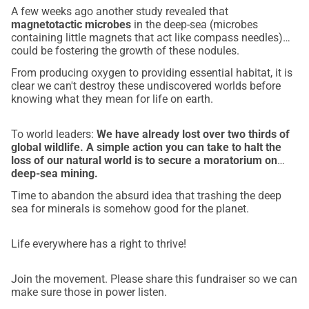
Maar de tijd dringt. Onze volgende golf van hoop 
A few weeks ago another study revealed that
magnetotactic microbes
in the deep-sea (microbes
combineert kunst en muziek met wetenschap en educatie 
containing little magnets that act like compass needles)
om mensen uit alle lagen van de bevolking te mobiliseren 
could be fostering the growth of these nodules.
voor oceaanbescherming.
From producing oxygen to providing essential habitat, it is
Dit gaat niet alleen om het redden van de wonderen van de 
clear we can't destroy these undiscovered worlds before
diepzee. Het gaat om het redden van onszelf. 
knowing what they mean for life on earth.
Samen kunnen we een ramp voorkomen!
Dank u! - Farah Obaidullah, langdurige oceaanadvocaat, 
To world leaders:
We have already lost over two thirds of
global wildlife. A simple action you can take to halt the
oprichter van De Oceaan en Ons en Women4Oceans, en 
loss of our natural world is to secure a moratorium on
redacteur van het boek 
De Oceaan en Ons
deep-sea mining.
(theoceanandus.org)
Time to abandon the absurd idea that trashing the deep
sea for minerals is somehow good for the planet.
Life everywhere has a right to thrive!
Join the movement. Please share this fundraiser so we can
make sure those in power listen.