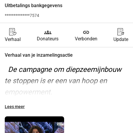
Uitbetalings bankgegevens
**************7574
groups
link
Donateurs
Verbonden
Verhaal
Update
Verhaal van je inzamelingsactie
 De campagne om diepzeemijnbouw 
te stoppen is er een van hoop en 
empowerment. 
Hoewel diepzeemijnbouw de meest 
Lees meer
angstaanjagende industrie is die ik 
voor de oceaan en ons kan bedenken, 