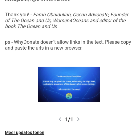
Thank you! -
Farah Obaidullah, Ocean Advocate, Founder
of The Ocean and Us, Women4Oceans and editor of the
book The Ocean and Us
ps - WhyDonate doesn't allow links in the text. Please copy
and paste the urls in a new browser.
chevron_left
chevron_right
1/1
Meer updates tonen