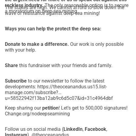
reckless industry.
The only reasonable option is to secure
The stakes are high. We cannot afford to slow down the
a moratorium on deep-sea mining.
wave of resistance against deep-sea mining!
Ways you can help the protect the deep sea:
Donate to make a difference.
Our work is only possible
with your help.
Share
this fundraiser with your friends and family.
Subscribe
to our newsletter to follow the latest
developments: https://theoceanandus.us15.list-
manage.com/subscribe?
u=58522942f13ba12ab9c6d5c07&id=31c4964dbf
Keep sharing our
petition
! Let's get to 500,000 signatures!
Change.org/nodeepseamining
Follow us on social media (
LinkedIn
,
Facebook
,
Instagram
). @theoceanandus