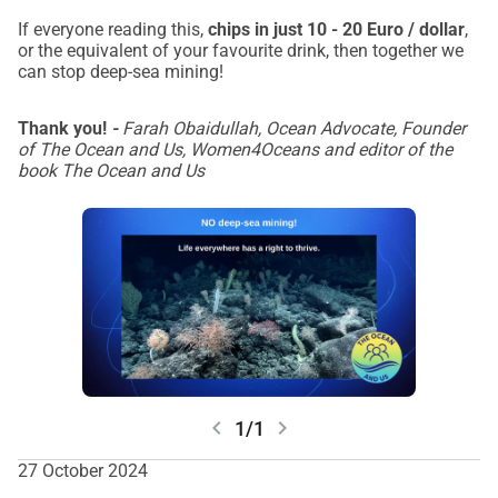
If everyone reading this,
chips in just 10 - 20 Euro / dollar
,
or the equivalent of your favourite drink, then together we
can stop deep-sea mining!
Thank you!
-
Farah Obaidullah, Ocean Advocate, Founder
of The Ocean and Us, Women4Oceans and editor of the
book The Ocean and Us
chevron_left
chevron_right
1/1
27 October 2024