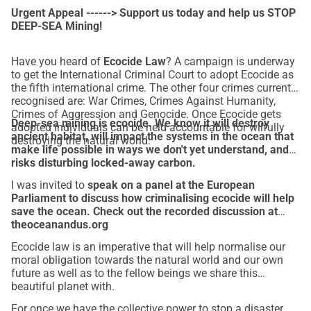
Urgent Appeal ------> Support us today and help us STOP
DEEP-SEA Mining!
Have you heard of
Ecocide Law
? A campaign is underway
to get the International Criminal Court to adopt Ecocide as
the fifth international crime. The other four crimes currently
recognised are: War Crimes, Crimes Against Humanity,
Crimes of Aggression and Genocide. Once Ecocide gets
Deep-sea mining is ecocide. We know it will destroy
adopted individuals can be held accountable for wilfully
ancient habitat, will impact the systems in the ocean that
destroying the natural world.
make life possible in ways we don't yet understand, and
risks disturbing locked-away carbon.
I was invited to
speak on a panel at the European
Parliament to discuss how criminalising ecocide will help
save the ocean. Check out the recorded discussion at
theoceanandus.org
Ecocide law is an imperative that will help normalise our
moral obligation towards the natural world and our own
future as well as to the fellow beings we share this
beautiful planet with.
For once we have the collective power to stop a disaster