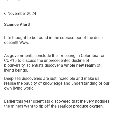
diepzeemijnbouw op de Hoge Zeeën. De 
Hoge Zeeën
behoren niet tot één natie en behoren daarom 
tot ons 
6 November 2024
allemaal
. Het feit dat ze willen beginnen met mijnen op de 
Hoge Zeeën maakt me nog banger. Het zal een nieuw 
Science Alert!
tijdperk van kolonialisme inluiden waarbij landen 
aanspraak maken op de schatten van de diepzee. Iemand 
Life thought to be found in the subseafloor of the deep
verantwoordelijk houden in deze wetteloze gebieden zal 
ocean!!! Wow.
een onmogelijke taak zijn!
Steun De Oceaan en Ons 
As governments conclude their meeting in Columbia for
COP16 to discuss the unprecedented decline of
De afgelopen vijf jaar hebben we onvermoeibaar aan dit 
biodiversity, scientists discover a
whole new realm
of
probleem gewerkt. We hebben een petitie gelanceerd 
living beings.
waarin wereldleiders worden opgeroepen om 
Deep-sea discoveries are just incredible and make us
diepzeemijnbouw te stoppen, die bijna 350.000 
realise the paucity of knowledge and understanding of our
handtekeningen heeft verzameld. In 2021 initieerde en co-
own living world.
produceerde ik de bekroonde film: In Too Deep The True 
Cost of Deep-Sea Mining. 
Leuk feit: Clips uit deze film 
Earlier this year scientists discovered that the very nodules
werden gebruikt door 
John Oliver
 in zijn Last Week Tonight 
the miners want to rip off the seafloor
produce oxygen
.
Show op 9 juni 2024.