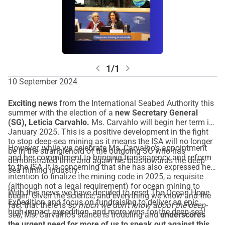
chevron_left
chevron_right
1/1
10 September 2024
Exciting news
from the International Seabed Authority this
summer with the election of a
new Secretary General
(SG), Leticia Carvahlo.
Ms. Carvahlo will begin her term in
January 2025. This is a positive development in the fight
to stop deep-sea mining as it means the ISA will no longer
However, while we celebrate Ms. Carvalho’s appointment
be in the stranglehold of the outgoing SG who has
and her commitment to bringing transparency and reform
demonstrated time and again his bias towards the deep-
to the ISA, it is concerning that she has also expressed her
sea mining industry.
intention to finalize the mining code in 2025, a requisite
(although not a legal requirement) for ocean mining to
With this news we have decided to reset The Ocean Hope
begin. Given the science, and everything we know and the
Expedition and focus on fundraising to deliver an epic
fact that there is
so much we don’t know about the deep-
high-impact expedition, and more wins for the deep-sea!
sea
, Ms. Carvalho's stance is troubling and
underscores
the urgent need for more of us to speak out against this