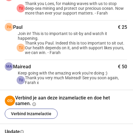
wilde dieren verloren. De klimaatcrisis versnelt dit verlies en 
Thank you Loes, for making waves with us to stop
deep-sea mining and protect our precious ocean. Now
TU
verwoest de natuurlijke systemen die ons in leven houden. 
more than ever your support matters. - Farah
We kunnen het ons niet veroorloven om aan deze nieuwe 
vorm van 
ecocide
 te beginnen. De oceaan reguleert ons 
Paul
€ 25
PA
klimaat, biedt ons voedsel, banen en welzijn, en produceert 
Join in! This is to important to sit-by and watch it
happening.
een groot deel van de zuurstof die we inademen. 
Thank you Paul. Indeed this is too important to sit out.
We hoeven de diepzee niet te mijnen
Our health depends on it, and with support likes yours,
TU
we can win. - Farah
We weten dat we onze vraag naar nieuwe metalen kunnen 
verminderen door circulair te gaan en metalen uit 
Mairead
€ 50
MA
afvalstromen te recupereren. Tech- en EV-bedrijven 
Keep going with the amazing work you're doing :)
gebruiken al nieuwe technologieën die geen dure metalen 
Thank you very much Mairead! See you soon again,
TU
Farah x
uit de diepzee vereisen. Diepzeemijnbouw is economisch 
niet haalbaar.
Verbind je aan deze inzamelactie en doe het
Het goede nieuws
samen.
info
We hebben de diepzeemijnbouw al uitgesteld. Honderden 
Verbind Inzamelactie
wetenschappers, grote bedrijven en techbedrijven (zoals 
BMW, Volvo en Google) roepen op tot een stopzetting van 
deze industrie. 40 landen zeggen nu nee tegen 
Update
info