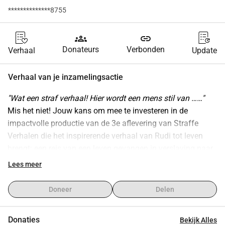
**************8755
groups
link
Donateurs
Verbonden
Verhaal
Update
Verhaal van je inzamelingsactie
"Wat een straf verhaal! Hier wordt een mens stil van ……"
Mis het niet! Jouw kans om mee te investeren in de 
impactvolle productie van de 3e aflevering van Straffe 
Verhalen die het inspirerende verhaal van Rudi tot leven 
brengt: een reis van een leven gevangen in verslaving naar 
een leven van vrijheid. Een krachtig getuigenis dat hoop 
Lees meer
biedt aan iedereen die worstelt met verslaving en op zoek is 
naar ware vrijheid.
Doneer
Delen
Dit filmproject maakt deel uit van een reeks waargebeurde 
verhalen van Vlamingen die door een "straffe ommekeer" 
Donaties
Bekijk Alles
opnieuw hoopvol in het leven kunnen staan. 