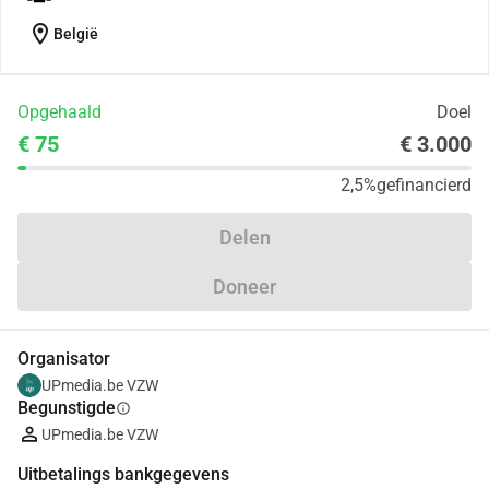
location_on
België
Opgehaald
Doel
€ 75
€ 3.000
2,5%
gefinancierd
Delen
Doneer
Organisator
UPmedia.be VZW
Begunstigde
info
UPmedia.be VZW
Uitbetalings bankgegevens