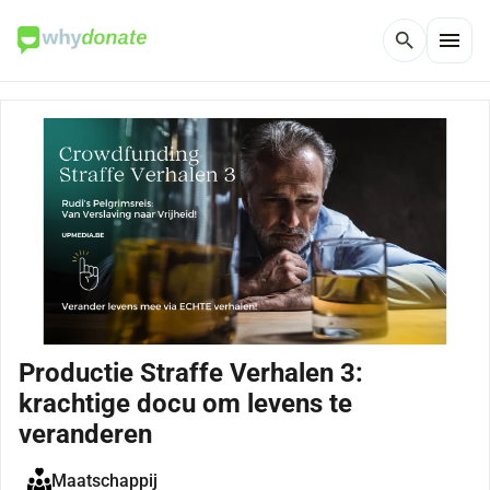
menu
search
Productie Straffe Verhalen 3:
krachtige docu om levens te
veranderen
Maatschappij