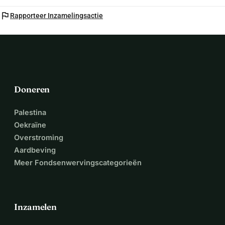
flag
Rapporteer Inzamelingsactie
Doneren
Palestina
Oekraïne
Overstroming
Aardbeving
Meer Fondsenwervingscategorieën
Inzamelen