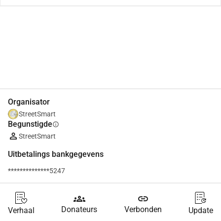
Delen
Doneer
Organisator
StreetSmart
Begunstigde
info
StreetSmart
Uitbetalings bankgegevens
**************5247
groups
link
Donateurs
Verbonden
Verhaal
Update