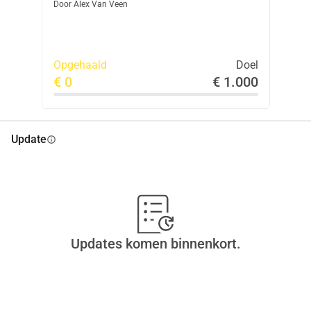
Door
Alex Van Veen
Opgehaald
Doel
€ 0
€ 1.000
Update
info
Updates komen binnenkort.