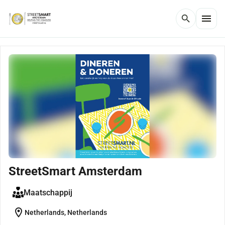
menu
search
StreetSmart Amsterdam
Maatschappij
location_on
Netherlands, Netherlands