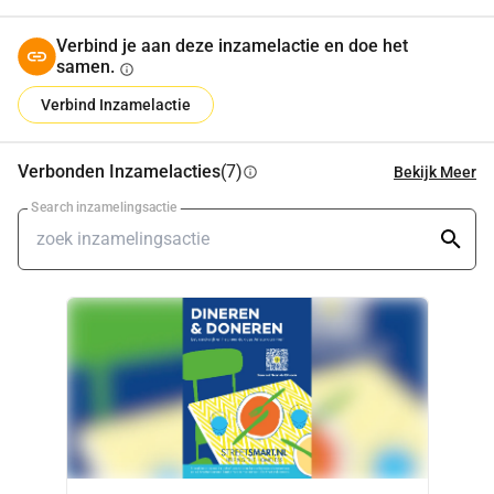
Verbind je aan deze inzamelactie en doe het
samen.
info
Verbind Inzamelactie
Verbonden Inzamelacties
(7)
Bekijk Meer
info
Search inzamelingsactie