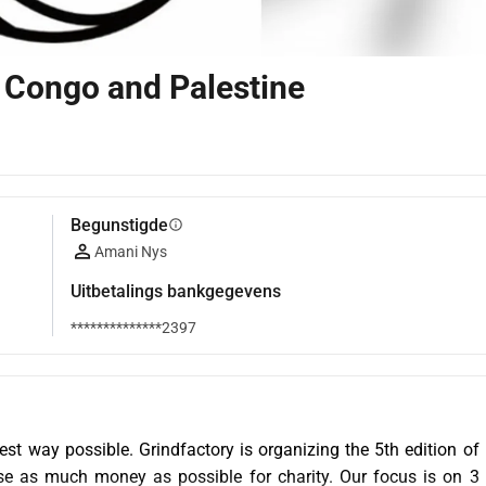
 Congo and Palestine
Begunstigde
info
Amani Nys
Uitbetalings bankgegevens
**************2397
st way possible. Grindfactory is organizing the 5th edition of 
e as much money as possible for charity. Our focus is on 3 