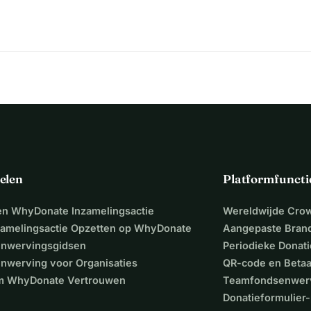
elen
Platformfuncti
een WhyDonate Inzamelingsactie
Wereldwijde Cro
zamelingsactie Opzetten op WhyDonate
Aangepaste Bran
nwervingsgidsen
Periodieke Donati
nwerving voor Organisaties
QR-code en Beta
 WhyDonate Vertrouwen
Teamfondsenwer
Donatieformulier-