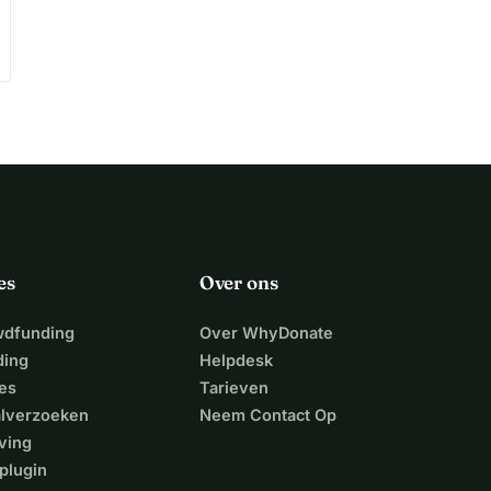
es
Over ons
wdfunding
Over WhyDonate
ding
Helpdesk
es
Tarieven
alverzoeken
Neem Contact Op
ving
plugin