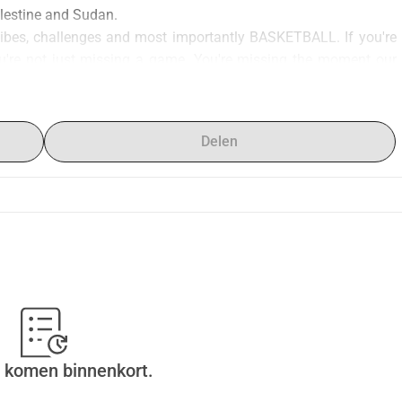
alestine and Sudan.
 vibes, challenges and most importantly BASKETBALL. If you're 
u're not just missing a game. You're missing the moment our 
e been made and hope that you enjoy the event to the fullest 
Delen
ode Kruis).
 back the most.
 komen binnenkort.