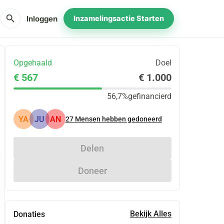
search
Inloggen
Inzamelingsactie Starten
Opgehaald
Doel
€ 567
€ 1.000
56,7%
gefinancierd
YA
JU
AN
27
Mensen hebben gedoneerd
Delen
Doneer
Bekijk Alles
Donaties