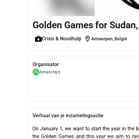
Golden Games for Sudan,
location_on
Crisis & Noodhulp
Antwerpen, België
Organisator
Amani Nys
Verhaal van je inzamelingsactie
On January 1, we want to start the year in the be
the Golden Games and this year we aim to rais