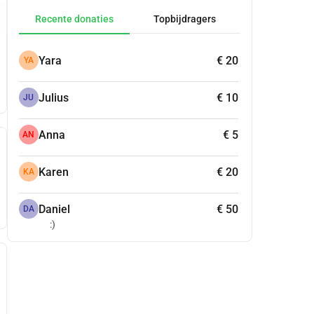
Recente donaties
Topbijdragers
Yara
€ 20
YA
Julius
€ 10
JU
Anna
€ 5
AN
Karen
€ 20
KA
Daniel
€ 50
DA
:)