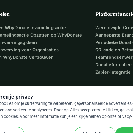
elen
Platformfuncti
een WhyDonate Inzamelingsactie
Wereldwijde Cro
zamelingsactie Opzetten op WhyDonate
Aangepaste Bran
nwervingsgidsen
Periodieke Donati
nwerving voor Organisaties
QR-code en Beta
 WhyDonate Vertrouwen
Teamfondsenwer
Donatieformulier-
Zapier-integratie
ren je privacy
ookies om je surfervaring te verbeteren, gepersonaliseerde advertenties
en ons verkeer te analyseren. Door op ‘Alles accepteren' te klikken, ga je 
n cookies. Voor meer informatie kun je een kijkje nemen op onze
privacy-
9 / 5 op basis van 500+ reviews