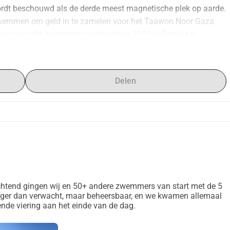
ordt beschouwd als de derde meest magnetische plek op aarde.
wemmen om geld in te zamelen voor het Taawon Noor Gaza 
on-profit, burgerorganisatie die in 1983 in Genève is 
-campagne heeft als doel 20.000 kinderen die door de oorlog 
s om $377.000.000 in te zamelen om een breed scala aan 
za met waardigheid kunnen leven, actieve leden van hun 
Delen
voor zichzelf kunnen opbouwen. Meer informatie over hun 
g/en/noor
tend gingen wij en 50+ andere zwemmers van start met de 5
ger dan verwacht, maar beheersbaar, en we kwamen allemaal
ende viering aan het einde van de dag.