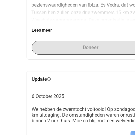
bezienswaardigheden van Ibiza, Es Vedra, dat w
Tussen hen zullen onze drie zwemmers 15 km z
Weeshuiszorgprogramma. Deze organisatie is een n
opgericht door een groep Palestijnen, en de Noor
Lees meer
wees zijn geworden te ondersteunen. Hun doel i
diensten te bieden, zodat de weeskinderen in Ga
Doneer
gemeenschappen worden en een betere toekomst 
missie is hier te vinden: https://www.taawon.or
Update
info
6 October 2025
We hebben de zwemtocht voltooid! Op zondagoch
km uitdaging. De omstandigheden waren onrusti
binnen 2 uur thuis. Moe en blij, met een welverdi