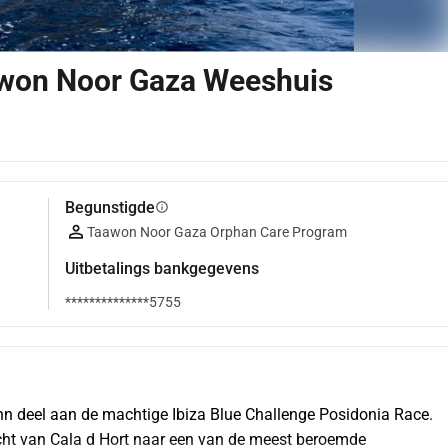
won Noor Gaza Weeshuis
Begunstigde
info
Taawon Noor Gaza Orphan Care Program
Uitbetalings bankgegevens
**************5755
 deel aan de machtige Ibiza Blue Challenge Posidonia Race. 
ht van Cala d Hort naar een van de meest beroemde 