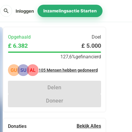
search
Inloggen
Inzamelingsactie Starten
Opgehaald
Doel
£ 6.382
£ 5.000
127,6%
gefinancierd
GU
SU
AL
105
Mensen hebben gedoneerd
Delen
Doneer
Bekijk Alles
Donaties