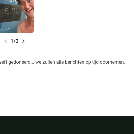
chevron_left
chevron_right
1/3
ft gedoneerd... we zullen alle berichten op tijd doornemen.