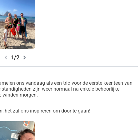
chevron_left
chevron_right
1/2
zamelen ons vandaag als een trio voor de eerste keer (een van
mstandigheden zijn weer normaal na enkele behoorlijke
le winden morgen.
, het zal ons inspireren om door te gaan!