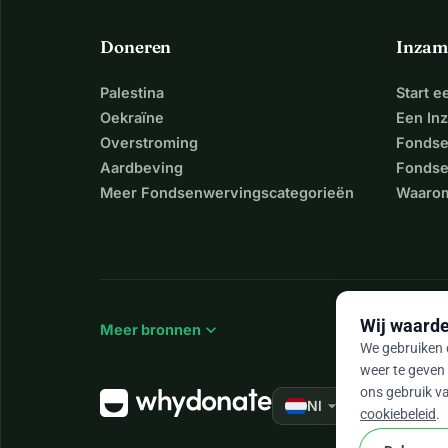
Doneren
Inzam
Palestina
Start 
Oekraïne
Een In
Overstroming
Fondse
Aardbeving
Fondse
Meer Fondsenwervingscategorieën
Waarom
Wij waarde
expand_more
Meer bronnen
We gebruiken c
weer te geven 
ons gebruik va
arrow_drop_down
★★★★★
Nl
4,
cookiebeleid
.