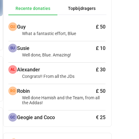
Recente donaties
Topbijdragers
Guy
£ 50
GU
What a fantastic effort, Blue
Susie
£ 10
SU
Well done, Blue. Amazing!
Alexander
£ 30
AL
Congrats!! From all the JDs
Robin
£ 50
RO
Well done Hamish and the Team, from all
the Addas!
Geogie and Coco
€ 25
GC