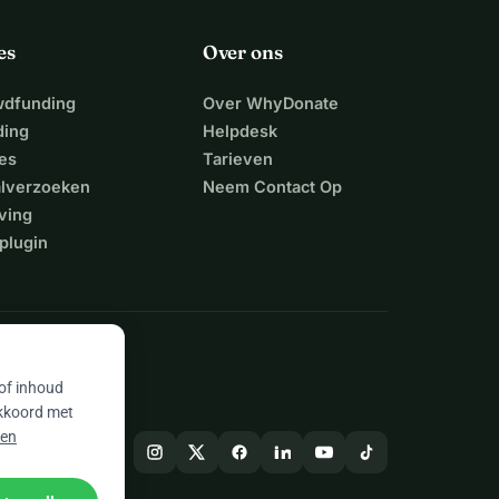
es
Over ons
wdfunding
Over WhyDonate
ding
Helpdesk
es
Tarieven
alverzoeken
Neem Contact Op
ving
plugin
 of inhoud
akkoord met
 en