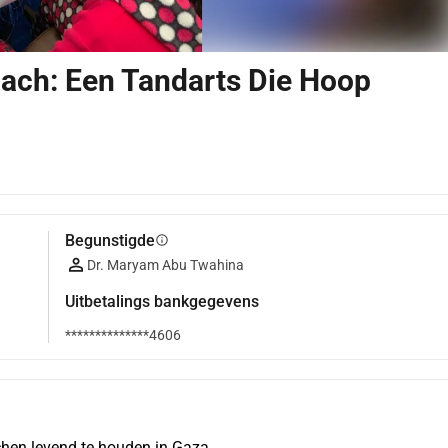
ach: Een Tandarts Die Hoop
Begunstigde
info
Dr. Maryam Abu Twahina
Uitbetalings bankgegevens
**************4606
chen levend te houden in Gaza.