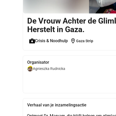
De Vrouw Achter de Gliml
Herstelt in Gaza.
location_on
Crisis & Noodhulp
Gaza Strip
Organisator
Agnieszka Rudnicka
Verhaal van je inzamelingsactie
Ontmoet Dr. Maryam, die blijft helpen om glimla