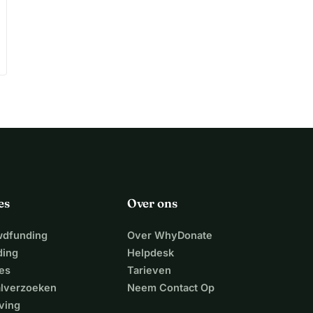
es
Over ons
wdfunding
Over WhyDonate
ding
Helpdesk
es
Tarieven
alverzoeken
Neem Contact Op
ving