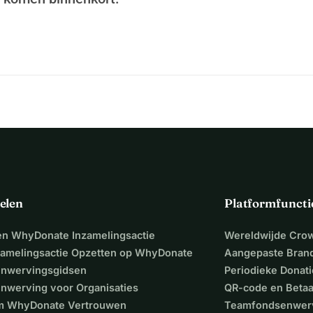
n
ntiële apparatuur
 onbetaalde werk kan voortzetten
aza
n verschil. Elke daad van solidariteit brengt haar dichter bij 
 kijkt, nog steeds hoort en nog steeds om haar geeft. 
menselijkheid. Laten we voor haar kiezen.
elen
Platformfuncti
een WhyDonate Inzamelingsactie
Wereldwijde Cro
zamelingsactie Opzetten op WhyDonate
Aangepaste Bran
nwervingsgidsen
Periodieke Donati
nwerving voor Organisaties
QR-code en Beta
 WhyDonate Vertrouwen
Teamfondsenwer