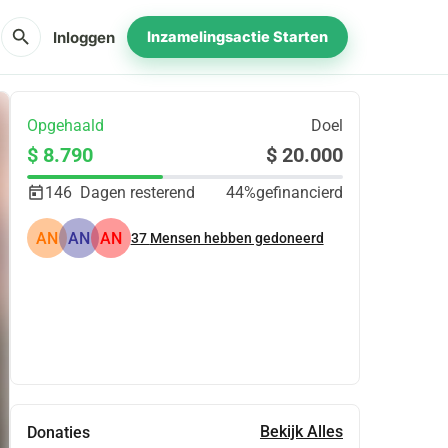
search
Inloggen
Inzamelingsactie Starten
Opgehaald
Doel
$ 8.790
$ 20.000
146
Dagen resterend
44%
gefinancierd
AN
AN
AN
37
Mensen hebben gedoneerd
Delen
Doneer
Bekijk Alles
Donaties