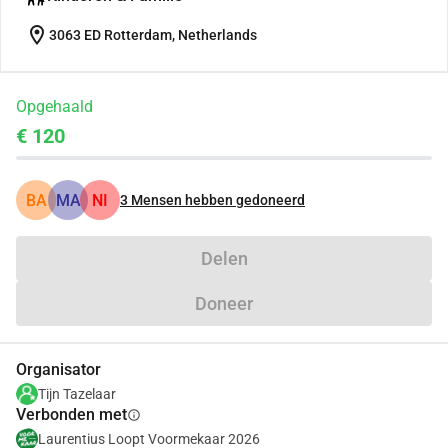
location_on
3063 ED Rotterdam, Netherlands
Opgehaald
€ 120
BA
MA
NI
3
Mensen hebben gedoneerd
Delen
Doneer
Organisator
Tijn Tazelaar
Verbonden met
info
Laurentius Loopt Voormekaar 2026