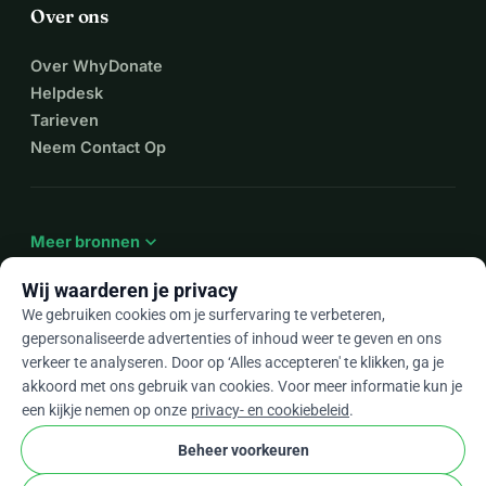
Over ons
Over WhyDonate
Helpdesk
Tarieven
Neem Contact Op
expand_more
Meer bronnen
Wij waarderen je privacy
We gebruiken cookies om je surfervaring te verbeteren,
gepersonaliseerde advertenties of inhoud weer te geven en ons
arrow_drop_down
Nl
verkeer te analyseren. Door op ‘Alles accepteren' te klikken, ga je
akkoord met ons gebruik van cookies. Voor meer informatie kun je
★★★★★
4,9 / 5 op basis van 500+ reviews
een kijkje nemen op onze
privacy- en cookiebeleid
.
Beheer voorkeuren