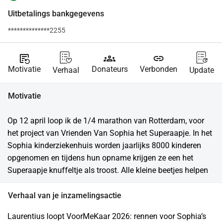
Uitbetalings bankgegevens
**************2255
source_notes
groups
link
Motivatie
Donateurs
Verbonden
Verhaal
Update
Motivatie
Op 12 april loop ik de 1/4 marathon van Rotterdam, voor 
het project van Vrienden Van Sophia het Superaapje. In het 
Sophia kinderziekenhuis worden jaarlijks 8000 kinderen 
opgenomen en tijdens hun opname krijgen ze een het 
Superaapje knuffeltje als troost. Alle kleine beetjes helpen
Verhaal van je inzamelingsactie
Laurentius loopt VoorMeKaar 2026: rennen voor Sophia’s 