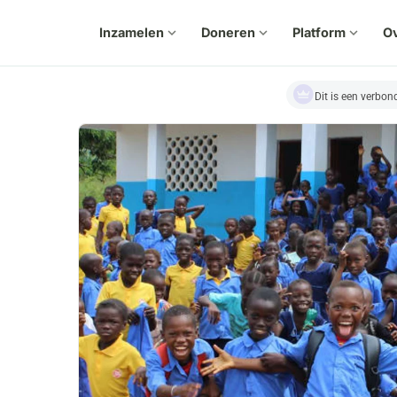
Inzamelen
expand_more
Doneren
expand_more
Platform
expand_more
Ov
Dit is een verbo