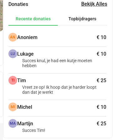
Bekijk Alles
Donaties
Recente donaties
Topbijdragers
Anoniem
€ 10
AN
Lukage
€ 10
LU
Succes knul, je had een kutje moeten
hebben
Tim
€ 25
TI
Vreet ze op! Ik hoop dat je harder loopt
dan dat je werkt
Michel
€ 10
MI
Martijn
€ 25
MA
Succes Tim!