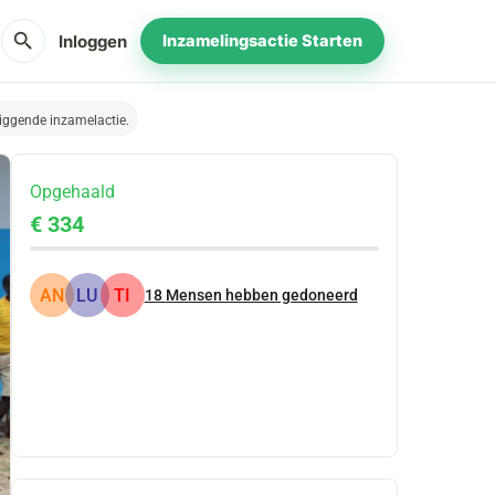
search
Inloggen
Inzamelingsactie Starten
iggende inzamelactie.
Opgehaald
€ 334
AN
LU
TI
18
Mensen hebben gedoneerd
Delen
Doneer