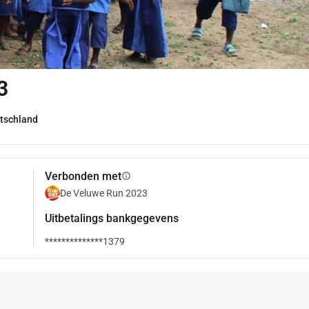
3
tschland
Verbonden met
info
De Veluwe Run 2023
Uitbetalings bankgegevens
**************1379