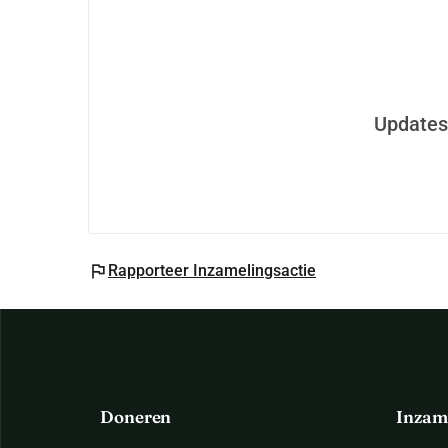
Updates
flag
Rapporteer Inzamelingsactie
Doneren
Inzam