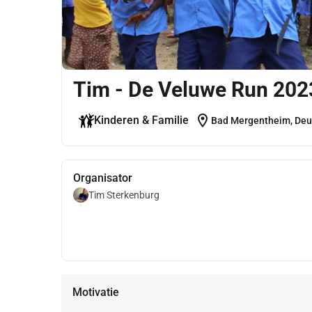
Tim - De Veluwe Run 202
location_on
Kinderen & Familie
Bad Mergentheim, Deu
Organisator
Tim Sterkenburg
Motivatie