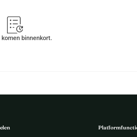
 komen binnenkort.
elen
Platformfuncti