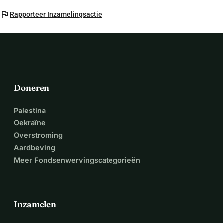
flag
Rapporteer Inzamelingsactie
Doneren
Palestina
Oekraïne
Overstroming
Aardbeving
Meer Fondsenwervingscategorieën
Inzamelen