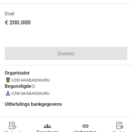
Doel
€ 200.000
Delen
Doneer
Organisator
VZW AKABASOKURU
Begunstigde
info
VZW AKABASOKURU
Uitbetalings bankgegevens
groups
link