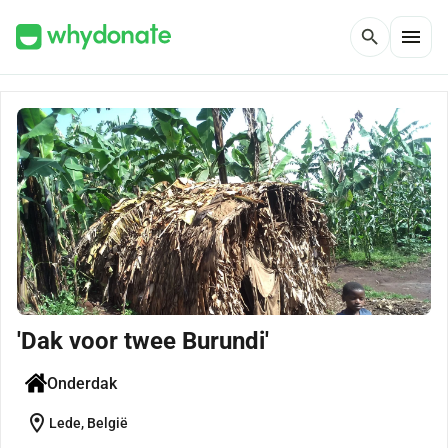
menu
search
'Dak voor twee Burundi'
Onderdak
location_on
Lede, België