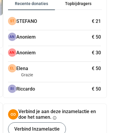
Recente donaties
Topbijdragers
STEFANO
€ 21
ST
Anoniem
€ 50
AN
Anoniem
€ 30
AN
Elena
€ 50
EL
Grazie
Riccardo
€ 50
RI
Verbind je aan deze inzamelactie en
doe het samen.
info
Verbind Inzamelactie