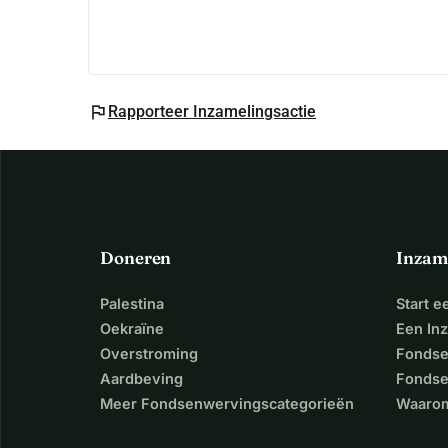
flag
Rapporteer Inzamelingsactie
Doneren
Inzam
Palestina
Start 
Oekraïne
Een In
Overstroming
Fondse
Aardbeving
Fondse
Meer Fondsenwervingscategorieën
Waarom