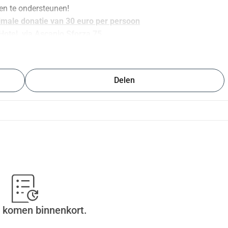
ten te ondersteunen!
imale donatie van 30 euro per persoon
Hotel, via Ascanio Sforza 75
Delen
 komen binnenkort.