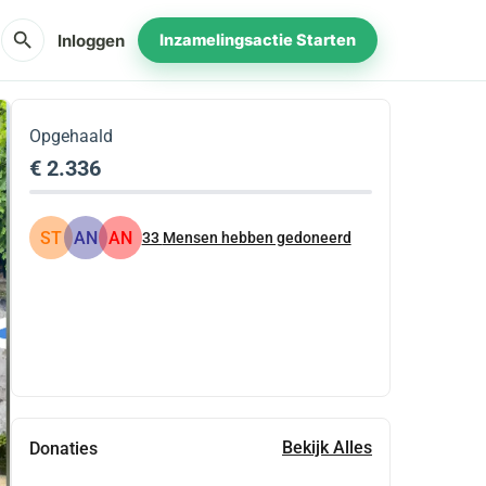
search
Inloggen
Inzamelingsactie Starten
Opgehaald
€ 2.336
ST
AN
AN
33
Mensen hebben gedoneerd
Delen
Doneer
Bekijk Alles
Donaties