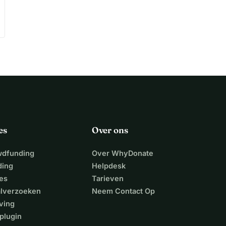
es
Over ons
wdfunding
Over WhyDonate
ding
Helpdesk
es
Tarieven
alverzoeken
Neem Contact Op
ving
plugin