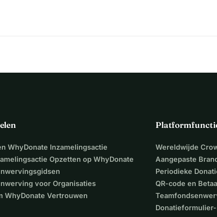
elen
Platformfuncti
een WhyDonate Inzamelingsactie
Wereldwijde Cro
zamelingsactie Opzetten op WhyDonate
Aangepaste Bran
nwervingsgidsen
Periodieke Donati
nwerving voor Organisaties
QR-code en Beta
 WhyDonate Vertrouwen
Teamfondsenwer
Donatieformulier-