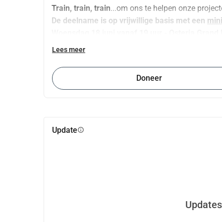
Train, train, train
...om ons te helpen onze projec
De deelname is op vrijwillige basis met een 
min
Woensdag 18 juni vanaf 19 uur - Osteria Grand 
Lees meer
Doneer
Update
info
Updates