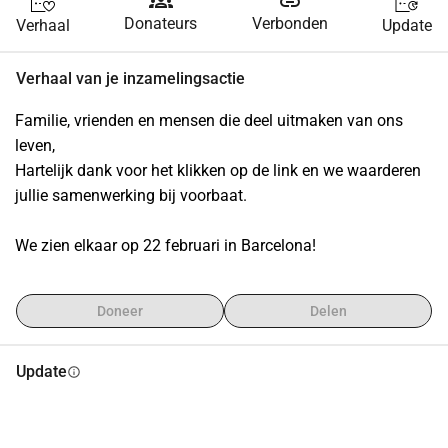
groups
link
Donateurs
Verbonden
Verhaal
Update
Verhaal van je inzamelingsactie
Familie, vrienden en mensen die deel uitmaken van ons 
leven,
Hartelijk dank voor het klikken op de link en we waarderen 
jullie samenwerking bij voorbaat.
We zien elkaar op 22 februari in Barcelona!
Doneer
Delen
Update
info