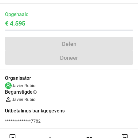
Opgehaald
€ 4.595
Delen
Doneer
Organisator
Javier Rubio
Begunstigde
info
Javier Rubio
Uitbetalings bankgegevens
**************7782