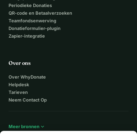
Periodieke Donaties
QR-code en Betaalverzoeken
Teamfondsenwerving
Donatieformulier-plugin
Zapier-integratie
Over ons
Over WhyDonate
Helpdesk
Tarieven
Neem Contact Op
expand_more
Meer bronnen