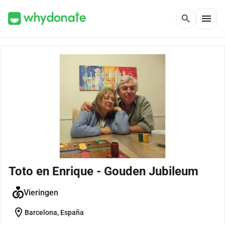
menu
search
Toto en Enrique - Gouden Jubileum
Vieringen
location_on
Barcelona, España