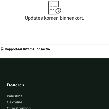
Updates komen binnenkort.
flag
Rapporteer Inzamelingsactie
Doneren
Palestina
Oekraïne
Overstroming