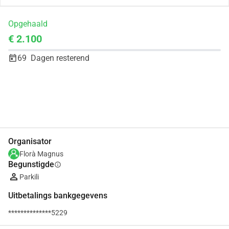
Opgehaald
€ 2.100
69
Dagen resterend
Delen
Doneer
Organisator
Florà Magnus
Begunstigde
info
Parkili
Uitbetalings bankgegevens
**************5229