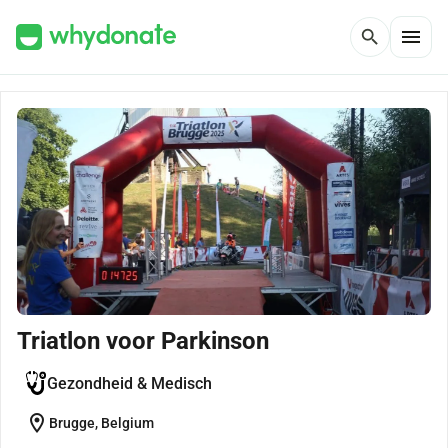
menu
search
Triatlon voor Parkinson
Gezondheid & Medisch
location_on
Brugge, Belgium