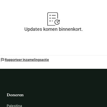
Updates komen binnenkort.
flag
Rapporteer Inzamelingsactie
Doneren
Palestina